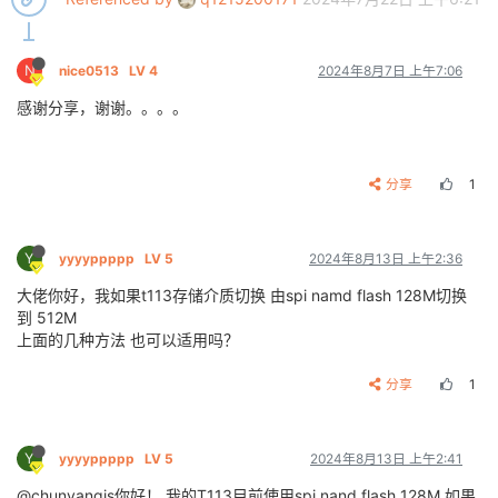
[    0.038758] NET: Registered protocol family 16

[    0.039647] DMA: preallocated 256 KiB pool for at
[    0.041022] dump
_class_
init,857, success

N
nice0513
LV 4
2024年8月7日 上午7:06
[    0.069514] cpuidle: using governor menu

[    0.070890] platform 2010000.iommu: iova_base: 0x
感谢分享，谢谢。。。。
[    0.071465] sunxi iommu: irq = 22

[    0.092475] sun8iw21p1-pinctrl pio: initialized s
[    0.095590] iommu: Adding device npu to group 0

[    0.097722] iommu: Adding device 1c0e000.ve to gro
分享
1
[    0.109501] iommu: Adding device 5410000.g2d to gr
[    0.110712] iommu: Adding device 5000000.disp to g
[    0.121704] iommu: Adding device 5908000.tdm to gr
Y
[    0.122424] iommu: Adding device 5900000.isp to gr
yyyyppppp
LV 5
2024年8月13日 上午2:36
[    0.123158] iommu: Adding device 58ffffc.isp to gr
大佬你好，我如果t113存储介质切换 由spi namd flash 128M切换
[    0.124178] iommu: Adding device 58ffff8.isp to gr
到 512M
[    0.125163] iommu: Adding device 58ffff4.isp to gr
[    0.125640] iommu: Adding device 5800800.vind:isp
上面的几种方法 也可以适用吗？
[    0.126542] iommu: Adding device 5910000.scaler t
[    0.127035] iommu: Adding device 590fffc.scaler t
分享
1
[    0.127643] iommu: Adding device 590fff8.scaler t
[    0.128268] iommu: Adding device 590fff4.scaler t
[    0.129006] iommu: Adding device 5910400.scaler t
Y
[    0.130237] iommu: Adding device 59103fc.scaler t
yyyyppppp
LV 5
2024年8月13日 上午2:41
[    0.130908] iommu: Adding device 59103f8.scaler t
@chunyangjs你好！ 我的T113目前使用spi nand flash 128M 如果
[    0.131387] iommu: Adding device 59103f4.scaler t