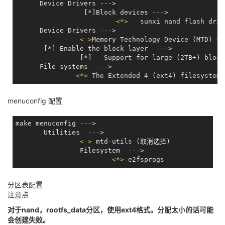
      Device Drivers --->

                 [*]Block devices --->

<
*
>
   sunxi nand flash drive
      Device Drivers --->

< >
Memory Technology Device (MTD) 
       [*] Enable the block layer  --->

                [*]   Support for large (2TB+) block
      File systems  --->

<
*
>
menuconfig 配置
make menuconfig --->

       Utilities  --->

< >
 mtd-utils (取消选择)

                Filesystem  --->

<
*
>
分区表配置
注意点
对于nand，rootfs_data分区，使用ext4格式。分配太小的话可能
会创建失败。