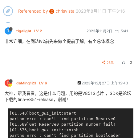
Referenced by
chrisvista
2023年8月11日 下午3:16
C
T
tigalight
LV 2
2023年11月2日 上午5:41
非常详细，在到达lv2前先来做个提前了解，有个总体概念
分享
0
D
daMing123
LV 6
2023年12月27日 上午12:43
大神，帮我看看，这是什么问题，用的是V851S芯片 ，SDK是论坛
下载的tina-v851-release，谢谢！
[01.540]boot
_gui_
init:start

partno erro : can't find partition Reserve0

[01.569]Get Reserve0 partition number fail!

[01.576]boot
_gui_
init:finish

partno erro : can't find partition bootloader
