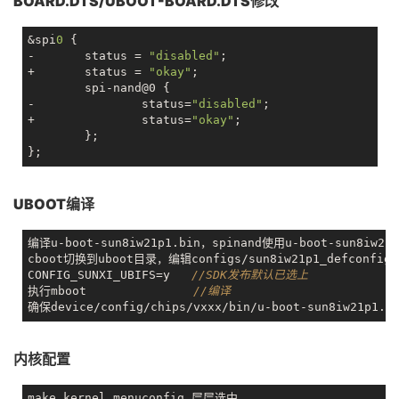
BOARD.DTS/UBOOT-BOARD.DTS修改
&spi
0
 {

-	status = 
"disabled"
;

+	status = 
"okay"
;

	spi-nand@0 {

-		status=
"disabled"
;

+		status=
"okay"
;

	};

UBOOT编译
编译u-boot-sun8iw21p1.bin，spinand使用u-boot-sun8iw
cboot切换到uboot目录，编辑configs/sun8iw21p1_defconfig

CONFIG_SUNXI_UBIFS=y   
//SDK发布默认已选上
执行mboot               
//编译
内核配置
make kernel_menuconfig 层层选中
