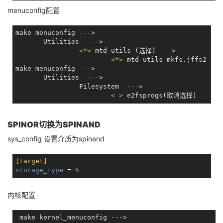
　　File systems  --->

menuconfig配置
　　　　[*] Miscellaneous filesystems  ---> 

<
*
>
   Journalling Flash File System v2 (JF
　　[*] Enable the block layer  --->

make menuconfig --->

       Utilities  --->

<
*
>
 mtd-utils (选择) --->

<
*
>
 mtd-utils-mkfs.jffs2

make menuconfig --->

       Utilities  --->

                Filesystem  --->

< >
SPINOR切换为SPINAND
sys_config 设置介质为spinand
[target]
storage_type
 = 
5
内核配置
 make kernel_menuconfig --->
