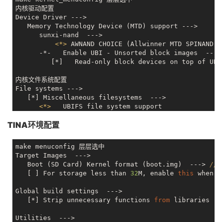
内核驱动配置

Device Driver --->

   Memory Technology Device (MTD) support --->

      sunxi-nand  --->

<
*
>
 AWNAND CHOICE (Allwinner MTD SPINAND D
      -*-   Enable UBI - Unsorted block images  --->

         [*]   Read-only block devices on top of UBI
内核文件系统配置

File systems --->

   [*] Miscellaneous filesystems  --->

<
*
>
TINA环境配置
make menuconfig 层层选中

Target Images  --->

   Boot (SD Card) Kernel format (boot.img)  ---> 
//
   [ ] For storage less than 
32
M, enable 
this
 when u
Global build settings  --->

   [*] Strip unnecessary functions 
from
 libraries  
Utilities  --->
