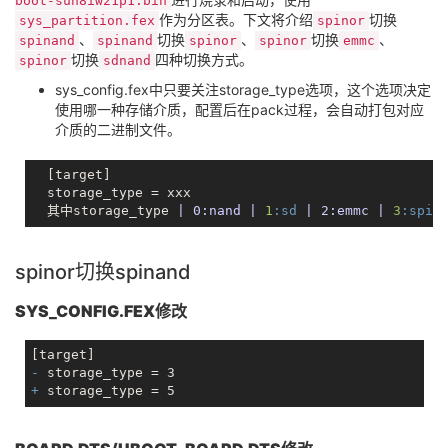
boot-sun8iw21p1.bin
作为分区表。下文将介绍
切换
sys_partition.fex
spinor
、
切换
、
切换
、
spinand
spinand
spinor
spinor
emmc
切换
四种切换方式。
spinor
sdnand
sys_config.fex中只要关注storage_type选项，这个选项决定
使用哪一种存储介质，配置后在pack过程，会自动打包对应
介质的二进制文件。
  [target]

  storage_type = xxx

  其中storage_type 
| 0:nand |
1
:sd
| 2:emmc |
3
:spin
spinor切换spinand
SYS_CONFIG.FEX修改
- 
+ 