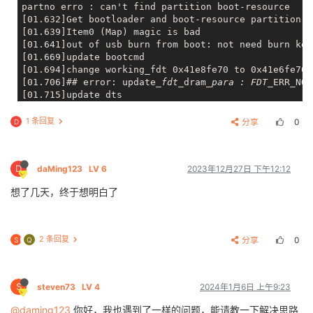
partno erro : can't find partition boot-resource

[01.632]Get bootloader and boot-resource partition n
[01.639]Item0 (Map) magic is bad

[01.641]out of usb burn from boot: not need burn key

[01.669]update bootcmd

[01.694]change working_fdt 0x41e8fe70 to 0x41e6fe70

[01.706]## error: update
_fdt_
dram
_para : FDT_
ERR_NOT
[01.715]update dts

Hit any key to stop autoboot:  0 

input addr exceed dram scope

1 条回复
分享
0
D
[03.151]no vendor_boot partition is found

Android's image name: v851s-youmu

[03.213]Starting kernel ...

D
daMing123
LV 6
2023年12月27日 下午12:12
[    0.000000] Booting Linux on physical CPU 0x0

想了几天，终于想明白了
[    0.000000] Linux version 4.9.191 (lin@lin-Virtua
[    0.000000] CPU: ARMv7 Processor [410fc075] revis
[    0.000000] CPU: div instructions available: patc
[    0.000000] CPU: PIPT / VIPT nonaliasing data cac
2 条回复
分享
0
S
Q
[    0.000000] OF: fdt:Machine model: sun8iw21

[    0.000000] disp reserve base 0x41f12000 ,size 0x3
[    0.000000] Memory policy: Data cache writeback

[    0.000000] On node 0 totalpages: 16384

S
steven73
LV 4
2024年1月6日 上午9:23
[    0.000000] free
_area_
init
_node: node 0, pgdat c0
[    0.000000]   Normal zone: 128 pages used for memm
@daming123
你好，我也遇到了一样的问题，能请教一下解决思路