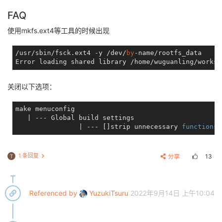
FAQ
使用mkfs.ext4等工具的时候出现
/usr/sbin/fsck.ext4 -y /dev/
by
-name/rootfs_data

Error loading shared library /home/wuguanling/worksp
关闭以下选项：
make menuconfig

   | --- Global build settings

		| --- []strip unnecessary 
functions
1 条回复
分享
13
T
Referenced by
YuzukiTsuru
2022年9月14日 上午10:04