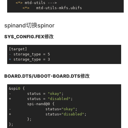
<
*
>
 mtd-utils --->

<
*
>
spinand切换spinor
SYS_CONFIG.FEX修改
- 
+ 
BOARD.DTS/UBOOT-BOARD.DTS修改
&spi
0
 {

-	status = 
"okay"
;

+	status = 
"disabled"
;

	spi-nand@0 {

-		status=
"okay"
;

+		status=
"disabled"
;

	};

};
