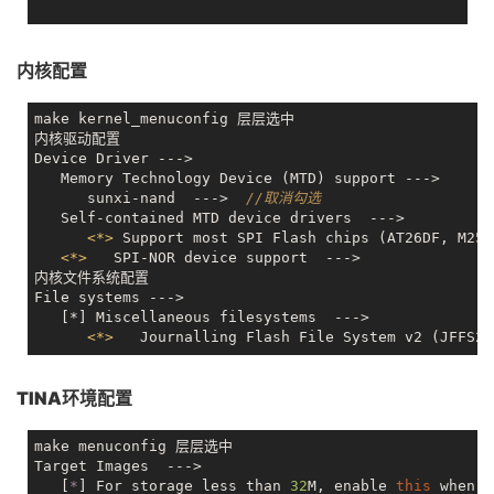
内核配置
make kernel_menuconfig 层层选中

内核驱动配置

Device Driver --->

   Memory Technology Device (MTD) support --->

      sunxi-nand  --->  
//取消勾选
   Self-contained MTD device drivers  --->

<
*
>
 Support most SPI Flash chips (AT26DF, M2
<
*
>
   SPI-NOR device support  --->    

内核文件系统配置

File systems --->

   [*] Miscellaneous filesystems  --->

<
*
>
TINA环境配置
make menuconfig 层层选中

Target Images  --->

   [
*
] For storage less than 
32
M, enable 
this
 when 
u