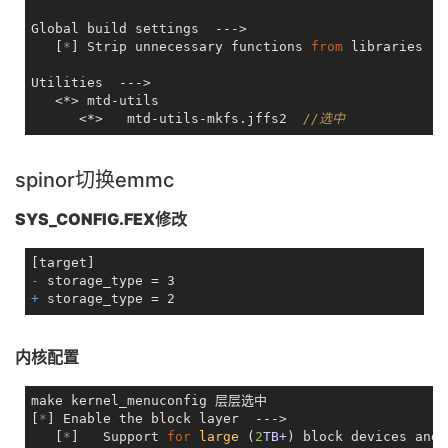
Global build settings  --->

   [
*
] Strip unnecessary functions 
from
 libraries  
Utilities  --->

   <*> mtd-utils

      <*>   mtd-utils-mkfs.jffs2  
//选中
spinor切换emmc
SYS_CONFIG.FEX修改
- 
+ 
内核配置
make kernel_menuconfig 层层选中

[
*
] Enable the block layer  --->

   [
*
]   
Support 
for
large
 (
2
TB+
) block devices and 