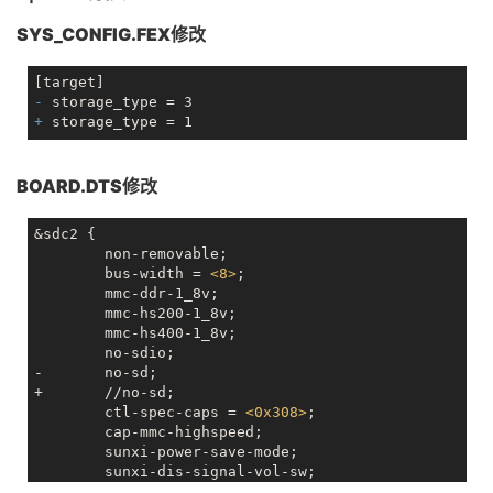
SYS_CONFIG.FEX修改
- 
+ 
BOARD.DTS修改
&sdc2 {

	non-removable;

	bus-width = 
<
8
>
;

	mmc-ddr-1_8v;

	mmc-hs200-1_8v;

	mmc-hs400-1_8v;

	no-sdio;

-	no-sd;

+	//no-sd;

	ctl-spec-caps = 
<
0x308
>
;

	cap-mmc-highspeed;

	sunxi-power-save-mode;

	sunxi-dis-signal-vol-sw;

	max-frequency = 
<
100000000
>
;
