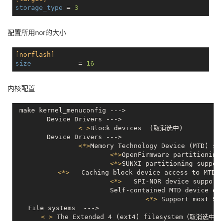
storage_type
 = 
3
配置所用nor的大小
[norflash]
size
		= 
16
内核配置
 make kernel_menuconfig --->

	Device Drivers --->

< >
Block devices  (取消选中)

	Device Drivers --->

<
*
>
Memory Technology Device (MTD) su
<
*
>
OpenFirmware partitioning
<
*
>
SUNXI partitioning support
<
*
>
   Caching block device access to MTD d
<
*
>
   SPI-NOR device sup
			Self-contained MTD device drivers  --->

<
*
>
 Support most SP
　　File systems  --->

< >
 The Extended 4 (ext4) filesystem（取消选中）