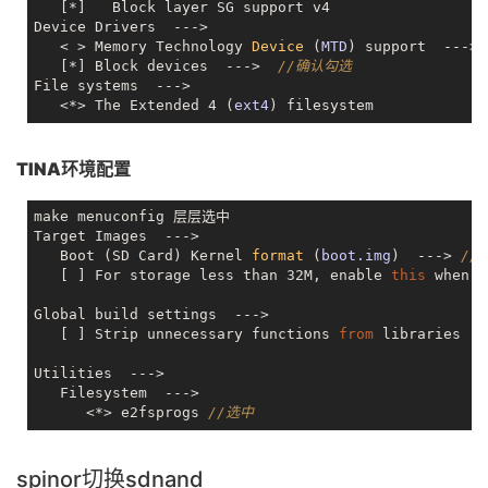
   [*]   Block layer SG support v4

Device Drivers  --->

   < > Memory Technology 
Device
 (
MTD
) support  ---> 
   [*] Block devices  --->  
//确认勾选
File systems  --->

   <*> The Extended 4 (
ext4
TINA环境配置
make menuconfig 层层选中

Target Images  --->

   Boot (SD Card) 
Kernel 
format
 (
boot.img
)  ---> 
//
   [ ] For storage less than 32M, enable 
this
 when 
u
Global build settings  --->

   [ ] Strip unnecessary functions 
from
 libraries  
Utilities  --->

   Filesystem  --->

      <*> e2fsprogs 
//选中
spinor切换sdnand