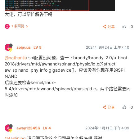
[    0.205196] Linux video capture interface: v2.00

[    0.207429] ion
_parse_
dt
_heap_
common: id 0 type 0
[    0.207808] ion
_parse_
dt
_heap_
common: id 4 type 4
大佬，可以帮忙解答下吗
[    0.209383] Advanced Linux Sound Architecture Dri
[    0.210803] Bluetooth: Core ver 2.22

1 条回复
分享
0
Z
[    0.211000] NET: Registered protocol family 31

[    0.211011] Bluetooth: HCI device and connection 
[    0.211037] Bluetooth: HCI socket layer initialize
[    0.211051] Bluetooth: L2CAP socket layer initiali
Z
zoipuus
LV 5
2024年9月24日 上午7:40
[    0.211115] Bluetooth: SCO socket layer initialize
[    0.214589] G2D: rcq version initialized.major:251
@nathanliu
spi配置没问题，查一下brandy/brandy-2.0/u-boot-
[    0.215779] clocksource: Switched to clocksource 
2018/drivers/mtd/awnand/spinand/physic/id.c的struct
[    0.248413] get androidboot.mode fail

aw_spinand_phy_info gigadevice[]，应该没有你现在用的SPI
[    0.250192] NET: Registered protocol family 2

NAND
[    0.266166] TCP established hash table entries: 1
后续还要检查kernel/linux-
[    0.266188] TCP bind hash table entries: 16 (orde
5.4/drivers/mtd/awnand/spinand/physic/id.c，两个路径需要同
[    0.266199] TCP: Hash tables configured (establis
时添加
[    0.266280] UDP hash table entries: 256 (order: 0
[    0.266300] UDP-Lite hash table entries: 256 (ord
[    0.266536] NET: Registered protocol family 1

分享
0
[    0.267203] sunxi
_spi_
probe()2250 - [spi0] SPI DB
[    0.267219] sunxi
_spi_
probe()2259 - [spi0] SPI MA
[    0.267297] sunxi
_spi_
resource
_get()1917 - sample
A
away123456
LV 4
2024年11月11日 下午4:09
[    0.267321] spi0 supply spi not found, using dumm
[    0.267410] sunxi
_spi_
request_gpio()1883 - [spi0]
@tanlining
请问阁下你这个问题是怎么解决呢 感谢