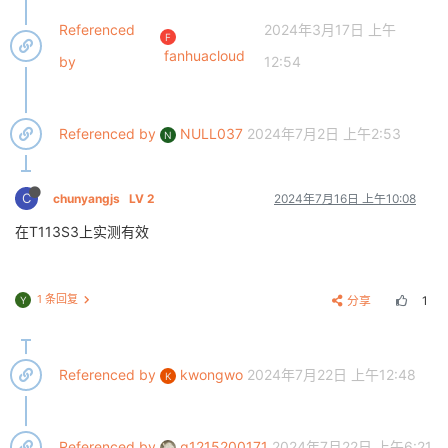
[    0.000000]       .data : 0xc0a00000 - 0xc0a50368
Referenced
2024年3月17日 上午
[    0.000000]        .bss : 0xc0a50368 - 0xc0a7a9c8
F
[    0.000000] SLUB: HWalign=64, Order=0-3, MinObjec
fanhuacloud
by
12:54
[    0.000000] Preemptible hierarchical RCU implement
[    0.000000]  Build-time adjustment of leaf fanout 
[    0.000000] NR
_IRQS:16 nr_
irqs:16 16

[    0.000000] sunxi
_parse_
sdm_info failed: -1

Referenced by
NULL037
2024年7月2日 上午2:53
N
[    0.000000] clocksource: timer: mask: 0xffffffff 
[    0.000000] arm
_arch_
timer: Architected cp15 time
[    0.000000] clocksource: arch
_sys_
counter: mask: 
[    0.000007] sched_clock: 56 bits at 24MHz, resolu
C
chunyangjs
LV 2
2024年7月16日 上午10:08
[    0.000022] Switching to timer-based delay loop, 
[    0.000202] Console: colour dummy device 80x30

在T113S3上实测有效
[    0.000233] Calibrating delay loop (skipped), val
[    0.000248] pid_max: default: 32768 minimum: 301

[    0.000447] Mount-cache hash table entries: 1024 
1 条回复
分享
1
Y
[    0.000460] Mountpoint-cache hash table entries: 
[    0.001047] CPU: Testing write buffer coherency: o
[    0.001675] Setting up static identity map for 0x
[    0.003421] devtmpfs: initialized

[    0.036861] VFP support v0.3: implementor 41 arch
Referenced by
kwongwo
2024年7月22日 上午12:48
K
[    0.037441] clocksource: jiffies: mask: 0xfffffff
[    0.037468] futex hash table entries: 256 (order:
[    0.037613] atomic64_test: passed

[    0.037627] pinctrl core: initialized pinctrl subs
Referenced by
q1215200171
2024年7月22日 上午6:21