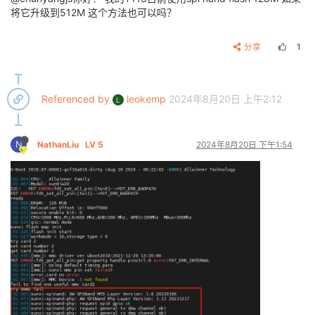
将它升级到512M 这个方法也可以吗？
[    0.132141] iommu: Adding device 5910800.scaler t
[    0.132790] iommu: Adding device 59107fc.scaler t
[    0.133281] iommu: Adding device 59107f8.scaler t
分享
1
[    0.134003] iommu: Adding device 59107f4.scaler t
[    0.134750] iommu: Adding device 5910c00.scaler t
[    0.135436] iommu: Adding device 5910bfc.scaler t
[    0.135938] iommu: Adding device 5910bf8.scaler t
Referenced by
leokemp
2024年8月20日 上午2:12
[    0.136603] iommu: Adding device 5910bf4.scaler t
L
[    0.137665] iommu: Adding device vinc0 to group 0

[    0.138633] iommu: Adding device vinc4 to group 0

[    0.140078] iommu: Adding device vinc8 to group 0

N
NathanLiu
LV 5
2024年8月20日 下午1:54
[    0.140870] iommu: Adding device vinc12 to group 0
[    0.188901] pwm module init!

[    0.197629] sunxi-pm debug v3.10

[    0.199846] SCSI subsystem initialized

[    0.201314] usbcore: registered new interface dri
[    0.201508] usbcore: registered new interface driv
[    0.201702] usbcore: registered new device driver 
[    0.202049] sunxi
_i2c_
adap_init()2748 - init

[    0.202586] sunxi
_i2c_
probe()2443 - [i2c1] twi
_dr
[    0.202605] sunxi
_i2c_
probe()2450 - [i2c1] twi
_pk
[    0.202672] twi
_regulator_
request()647 - [i2c1] r
[    0.202681] twi
_request_
gpio()463 - [i2c1] init n
[    0.204623] media: Linux media interface: v0.10
