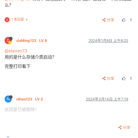
[    0.000000]   Normal zone: 0 pages reserved

么？
[    0.000000]   Normal zone: 16384 pages, LIFO batch
[    0.000000] psci: probing for conduit method from 
1 条回复
分享
1
D
[    0.000000] psci: PSCIv1.0 detected in firmware.

[    0.000000] psci: Using standard PSCI v0.2 functio
[    0.000000] psci: MIGRATE
_INFO_
TYPE not supported.
[    0.000000] psci: SMC Calling Convention v1.0

D
daMing123
LV 6
2024年1月8日 上午8:25
[    0.000000] CPU: All CPU(s) started in SVC mode.

[    0.000000] pcpu-alloc: s0 r0 d32768 u32768 alloc
@steven73
[    0.000000] pcpu-alloc: [0] 0 

用的是什么存储介质启动？
[    0.000000] Built 1 zonelists in Zone order, mobi
[    0.000000] Kernel command line: ubi.mtd=sys earl
完整打印看下
[    0.000000] PID hash table entries: 256 (order: -
[    0.000000] Dentry cache hash table entries: 8192
分享
1
[    0.000000] Inode-cache hash table entries: 4096 
[    0.000000] Memory: 51108K/65536K available (6144
[    0.000000] Virtual kernel memory layout:

[    0.000000]     vector  : 0xffff0000 - 0xffff1000
N
nihao123
LV 2
2024年3月14日 上午7:19
[    0.000000]     fixmap  : 0xffc00000 - 0xfff00000
此回复已被删除！
[    0.000000]     vmalloc : 0xc4800000 - 0xff800000
[    0.000000]     lowmem  : 0xc0000000 - 0xc4000000
[    0.000000]     pkmap   : 0xbfe00000 - 0xc0000000
[    0.000000]     modules : 0xbf000000 - 0xbfe00000
分享
[    0.000000]       .text : 0xc0008000 - 0xc0700000
[    0.000000]       .init : 0xc0900000 - 0xc0a00000