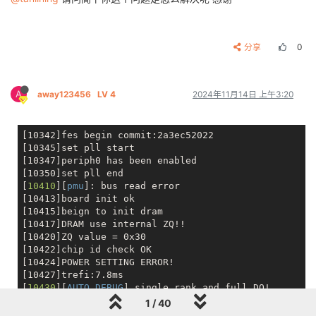
[    0.267503] sunxi
_spi_
clk_init()1954 - [spi0] mcl
[
    0.268679
] sunxi
_spi_
probe()2339 - [spi0]: drive
[    0.273206] sunxi
_sid_
driver_init+0x0/0x10 comple
[    0.274599] workingset: timestamp
_bits=29 max_
ord
分享
0
[    0.289787] squashfs: version 4.0 (2009/01/31) Ph
[    0.291795] io scheduler noop registered

[    0.291815] io scheduler deadline registered

[    0.292103] io scheduler cfq registered (default)

A
away123456
LV 4
2024年11月14日 上午3:20
[    0.293353] [DISP]disp
_module_
init

[    0.294963] [DISP] parser
_disp_
init_para,line:1306
[    0.294980] of
_property_
read disp
_init.disp_
init_
[10342]fes begin commit:2a3ec52022

[    0.295534] lcd 0, driver
_name ,  panel_
name defa
[10345]set pll start

[    0.295551] lcd 0, driver
_name ,  panel_
name he08
[10347]periph0 has been enabled

[    0.295559] lcd 0, driver
_name ,  panel_
name inet
[10350]set pll end

[    0.295566] lcd 0, driver
_name ,  panel_
name lq10
[
10410
][
pmu
]: bus read error

[    0.295574] lcd 0, driver
_name ,  panel_
name Will
[10413]board init ok

[    0.295581] lcd 0, driver
_name ,  panel_
name bp10
[10415]beign to init dram

[    0.295589] lcd 0, driver
_name ,  panel_
name k101
[10417]DRAM use internal ZQ!!

[    0.295596] lcd 0, driver
_name ,  panel_
name t050
[10420]ZQ value = 0x30

[    0.295603] lcd 0, driver
_name ,  panel_
name kd08
[10422]chip id check OK

[    0.295611] lcd 0, driver
_name ,  panel_
name supe
[10424]POWER SETTING ERROR!

[    0.297390] [DISP]disp
_module_
init finish

[10427]trefi:7.8ms

[    0.300747] uart0 supply uart not found, using du
[
10430
][
AUTO DEBUG
] single rank and full DQ!

[    0.301045] uart0: ttyS0 at MMIO 0x2500000 (irq =
[10434]trefi:7.8ms

1 / 40
[    0.301081] sw
_console_
setup()2050 - console setu
请问我这个切换spinand启动不了文件系统是什么问题呢，另外为啥
[
10436
][
AUTO DEBUG
] rank 0 row = 13
