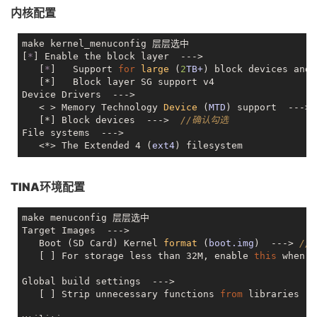
内核配置
	vmmc-supply = 
<
&reg_dcdc1
>
;

	/*emmc io vol 3.3v*/

	vqmmc-supply = 
<
&reg_bldo1
>
;

make kernel_menuconfig 层层选中

	/*emmc io vol 1.8v*/

[
*
] Enable the block layer  --->

	/*vqmmc-supply = 
<
&reg_eldo1
>
;*/

   [
*
]   
Support 
for
large
 (
2
TB+
) block devices and 
	status = "disabled";

   [*]   Block layer SG support v4

Device Drivers  --->

   < > Memory Technology 
Device
 (
MTD
) support  ---> 
   [*] Block devices  --->  
//确认勾选
File systems  --->

   <*> The Extended 4 (
ext4
TINA环境配置
make menuconfig 层层选中

Target Images  --->

   Boot (SD Card) 
Kernel 
format
 (
boot.img
)  ---> 
//
   [ ] For storage less than 32M, enable 
this
 when 
u
Global build settings  --->

   [ ] Strip unnecessary functions 
from
 libraries  