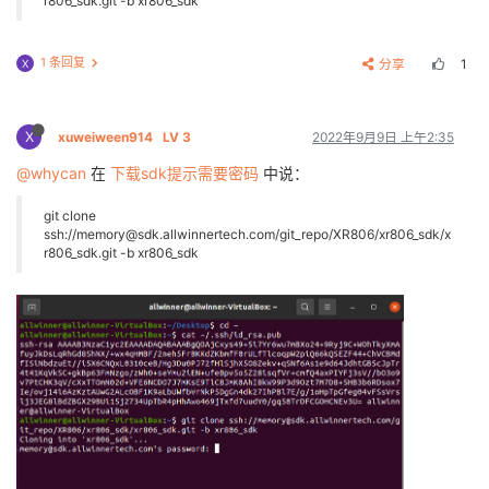
r806_sdk.git -b xr806_sdk
1 条回复
分享
1
X
X
xuweiween914
LV 3
2022年9月9日 上午2:35
@whycan
在
下载sdk提示需要密码
中说：
git clone
ssh://memory@sdk.allwinnertech.com/git_repo/XR806/xr806_sdk/x
r806_sdk.git -b xr806_sdk