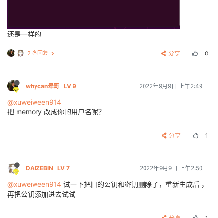
还是一样的
2 条回复
分享
0
whycan晕哥
LV 9
2022年9月9日 上午2:49
@xuweiween914
把 memory 改成你的用户名呢？
分享
1
DAIZEBIN
LV 7
2022年9月9日 上午2:50
@xuweiween914
试一下把旧的公钥和密钥删除了，重新生成后 ，
再把公钥添加进去试试
分享
1