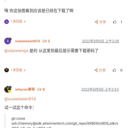
咦 你这张图看到应该是已经在下载了啊
1 条回复
分享
1
X
X
xuweiween914
LV 3
2022年9月9日 上午2:28
@xiaowenge
是的 从这里到最后提示需要下载密码了
1 条回复
分享
0
whycan晕哥
LV 9
2022年9月9日 上午2:33
@xuweiween914
试一试这个命令：
git clone
ssh://memory@sdk.allwinnertech.com/git_repo/XR806/xr806_sdk/x