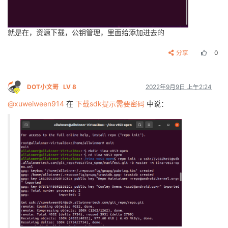
就是在，资源下载，公钥管理，里面给添加进去的
分享
0
DOT小文哥
LV 8
2022年9月9日 上午2:24
@xuweiween914
在
下载sdk提示需要密码
中说：