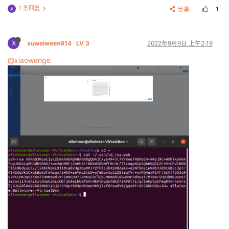
1 条回复
分享
1
X
X
xuweiween914
LV 3
2022年9月9日 上午2:19
@xiaowenge