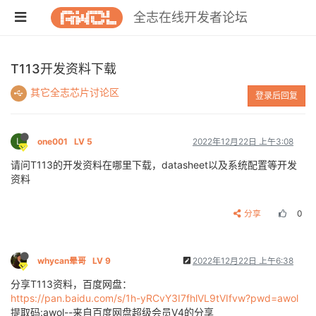
全志在线开发者论坛
T113开发资料下载
其它全志芯片讨论区
登录后回复
L
one001
LV 5
2022年12月22日 上午3:08
请问T113的开发资料在哪里下载，datasheet以及系统配置等开发
资料
分享
0
whycan晕哥
LV 9
2022年12月22日 上午6:38
分享T113资料，百度网盘：
https://pan.baidu.com/s/1h-yRCvY3I7fhlVL9tVIfvw?pwd=awol
提取码:awol--来自百度网盘超级会员V4的分享