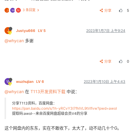
3 条回复
分享
5
J
W
N
J
Justyu666
LV 5
2023年1月7日 上午9:24
@whycan
多谢
分享
0
W
wuzhujian
LV 6
2023年1月10日 上午4:43
@whycan
在
T113开发资料下载
中说：
分享T113资料，百度网盘：
https://pan.baidu.com/s/1h-yRCvY3I7fhlVL9tVIfvw?pwd=awol
提取码:awol--来自百度网盘超级会员V4的分享
这个网盘内的东东，实在不敢收下，太大了，动不动几十个G。