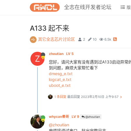
全志在线开发者论坛
版
A133 起不来
其它全志芯片讨论区
2
10
6.5k
zhoutian
LV 5
Z
您好，请问大家有没有遇到过A133启动异常的问题，系统跑到
到问题，麻烦大家帮忙看下
dmesg_e.txt
logcat_e.txt
uboot_e.txt
1 条回复
最后回复
2023年2月10日 上午9:57
whycan晕哥
LV 9
@zhoutian
@zhoutian
麻烦接调试串口，贴出完整日志。