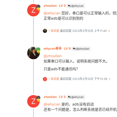
[
363
][
mmc
]: 50000000 Hz

zhoutian
LV 5
@whycan
[
365
][
mmc
]: 7456 MB

Z
[
367
][
mmc
]: 
***SD/MMC 2 init OK!!
@whycan
您好，串口是可以正常输入的，但是
[399]read toc1 from emmc 32800 sec
正常adb是可以识别到的
[403]OLD version: 0.0

[405]NEW version: 0.0

[468]load rotpk hash

1 条回复
最后回复
2023年2月10日 上午11:40
[516]load monitor-key hash

[519]load monitor hash

[673]set arisc reset to assert sta
whycan晕哥
LV 9
@zhoutian
[681]set arisc reset to de-assert
[733]load boot-key hash

@zhoutian
[736]load boot hash

如果串口可以输入，说明系统问题不大。
[787]load vbmeta-key hash

[789]load vbmeta hash

只是adb不能通讯吗？
[841]load recovery-key hash

[844]load recovery hash

1 条回复
最后回复
2023年2月10日 下午12:39
Z
[847]monitor entry=0x48000000

[850]uboot entry=0x4a000000

[853]optee entry=0x48600000

[856]tunning data addr:0x4a0003e8

zhoutian
LV 5
@whycan
Z
[859]run out of boot0

@whycan
是的，adb没有启动
NOTICE:  BL3-1: v1.0(debug):0f6655
还有一个问题是，怎么判断系统是否已经开机
NOTICE:  BL3-1: Built : 15:24:20,
NOTICE:  BL3-1 commit: 8
