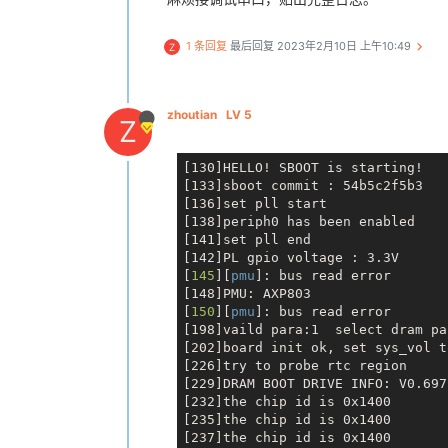
1 条回复
最后回复
2023年2月10日 上午10:49
Z
zhoutian
LV 5
Z
[130]HELLO! SBOOT is starting!

[133]sboot commit : 54b5c2f5b3 

[136]set pll start

[138]periph0 has been enabled

[141]set pll end

[142]PL gpio voltage : 3.3V 

[
145
][
pmu
]: bus read error

[148]PMU: AXP803

[
150
][
pmu
]: bus read error

[198]vaild para:1  select dram par
[202]board init ok, set sys_vol t
[226]try to probe rtc region

[229]DRAM BOOT DRIVE INFO: V0.697

[232]the chip id is 0x1400

[235]the chip id is 0x1400

[237]the chip id is 0x1400
