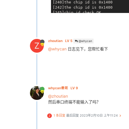
[240]the chip id is 0x1400

[242]the chip id is 0x1400

[245]chip id check OK

[255]DRAM_VCC set to 1200 mv

[258]DRAM CLK =744 MHZ

[260]DRAM Type =4 (3:DDR3,4:DDR4,
[269]DRAM SIZE =1024 MBytes, para
[278]DRAM simple test OK.

zhoutian
LV 5
@whycan
Z
[280]chipid = 53801400

@whycan
日志见下，您帮忙看下
[283]nsi init ok 2020-4-7

[
285
][
mmc
]: mmc driver ver 2020-0
[
296
][
mmc
]: Wrong media type 0x0

[
299
][
mmc
]: 
***Try SD card 2**
*

[
303
][
mmc
]: mmc 2 cmd 8 timeout, 
[
307
][
mmc
]: mmc 2 cmd 8 err 100

[
310
][
mmc
]: mmc 2 send if cond fa
[
315
][
mmc
]: mmc 2 cmd 55 timeout,
whycan晕哥
LV 9
[
319
][
mmc
]: mmc 2 cmd 55 err 100

[
322
][
mmc
]: mmc 2 send app cmd fa
@zhoutian
[
326
][
mmc
]: 
***Try MMC card 2**
*

然后串口终端不能输入了吗？
[
351
][
mmc
]: RMCA OK!

[
353
][
mmc
]: bias 4

1 条回复
最后回复
2023年2月10日 上午11:24
Z
[
354
][
mmc
]: mmc 2 bias 4

[
358
][
mmc
]: MMC 5.1

[
360
][
mmc
]: HSSDR52/SDR25 8 bit
