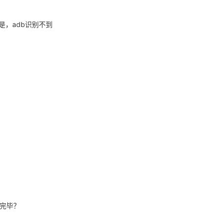
!**
*

，adb识别不到
tor

te

 state

c

完毕？
 2022-07-05
