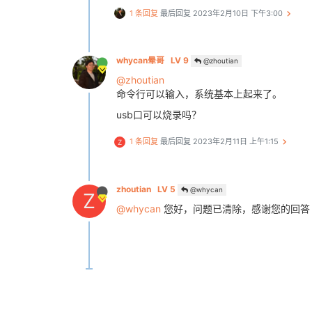
NOTICE:  info v0.0

1 条回复
最后回复
2023年2月10日 下午3:00
NOTICE:  cpuidle init version V1.0
NOTICE:  secure os exist

MESSAGE: [0x0] TEE-CORE: OP-TEE v
NOTICE:  BL3-1: Preparing for EL3
whycan晕哥
LV 9
@zhoutian
NOTICE:  BL3-1: Next image addres
@zhoutian
NOTICE:  BL3-1: Next image spsr =
命令行可以输入，系统基本上起来了。
U-Boot 2018.05 (Jan 11 2023 - 07:
usb口可以烧录吗？
[00.956]CPU:   Allwinner Family

1 条回复
最后回复
2023年2月11日 上午1:15
Z
[00.959]Model: sun50iw10

I2C:   ready

[01.077]DRAM:  1 GiB

[01.080]Relocation Offset is: 35f
zhoutian
LV 5
@whycan
Z
[01.110]secure enable bit: 1

@whycan
您好，问题已清除，感谢您的回答
[
01.114
][
ARISC ERROR
] :get [allwi
CACHE: Misaligned operation at ra
[SCP] :sunxi-arisc driver begin s
[SCP] :0x1

[SCP] :arisc version: [e08bf86ebc
[SCP] :arisc startup ready

[SCP] :arisc startup notify messa
[SCP] :send hard sync feedback me
[SCP] :sunxi-arisc driver v1.10 i