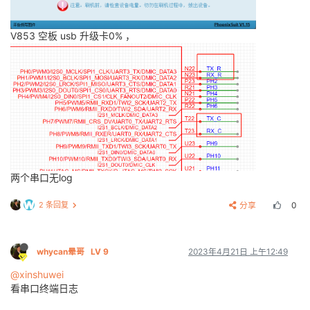
V853 空板 usb 升级卡0% ，
两个串口无log
2 条回复
分享
0
whycan晕哥
LV 9
2023年4月21日 上午12:49
@xinshuwei
看串口终端日志