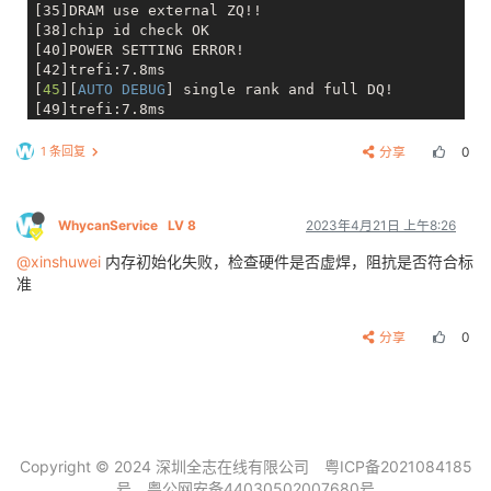
[35]DRAM use external ZQ!!

[38]chip id check OK

[40]POWER SETTING ERROR!

[42]trefi:7.8ms

[
45
][
AUTO DEBUG
] single rank and full DQ!

[49]trefi:7.8ms

[
51
][
AUTO DEBUG
] rank 0 row = 16 

[
55
][
AUTO DEBUG
] rank 0 bank = 8 

1 条回复
分享
0
[
58
][
AUTO DEBUG
] rank 0 page size = 8 KB 

[62]DRAM BOOT DRIVE INFO: V0.16

[65]DRAM CLK = 936 MHz

WhycanService
LV 8
2023年4月21日 上午8:26
[67]DRAM Type = 3 (2:DDR2,3:DDR3)

[70]DRAMC ZQ value: 0x7b7bfb

@xinshuwei
内存初始化失败，检查硬件是否虚焊，阻抗是否符合标
[73]DRAM ODT value: 0x42.

准
[77]DRAM SIZE =4096 M

[79]dram_tpr4:0x0

[00:30:32.711] [82]DRAM simple test FAIL.

分享
0
[84]fedcc098 != fedcba98 at address c0000000

[89]init dram fail

[00:30:32.725] C

[00:30:33.225] C

Copyright © 2024 深圳全志在线有限公司
粤ICP备2021084185
号
粤公网安备44030502007680号