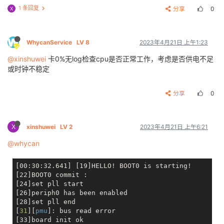
1 条回复
分享
0
X
WhycanService
LV 8
2023年4月21日 上午1:23
@xinshuwei
卡0%无log检查cpu是否正常工作，考虑是否供电不足
或时钟不稳定
分享
0
X
xinshuwei
LV 2
2023年4月21日 上午6:21
@whycan
[00:30:32.641] [19]HELLO! BOOT0 is starting!

[22]BOOT0 commit : 

[24]set pll start

[26]periph0 has been enabled

[28]set pll end

[
31
][
pmu
]: bus read error

[33]board init ok
