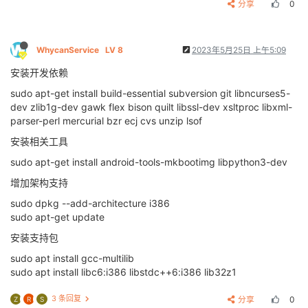
分享
0
WhycanService
LV 8
2023年5月25日 上午5:09
安装开发依赖
sudo apt-get install build-essential subversion git libncurses5-
dev zlib1g-dev gawk flex bison quilt libssl-dev xsltproc libxml-
parser-perl mercurial bzr ecj cvs unzip lsof
安装相关工具
sudo apt-get install android-tools-mkbootimg libpython3-dev
增加架构支持
sudo dpkg --add-architecture i386
sudo apt-get update
安装支持包
sudo apt install gcc-multilib
sudo apt install libc6:i386 libstdc++6:i386 lib32z1
3 条回复
分享
0
Z
R
S