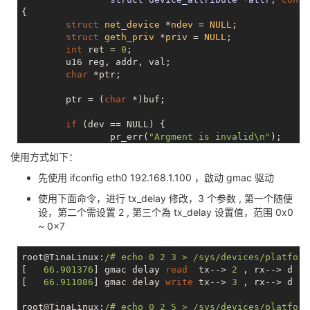
                pr_err(
"Net device is null\n"
);

{

return
 count;

struct
net_device
 *
ndev
 = 
NULL
;
        }

struct
geth_priv
 *
priv
 = 
NULL
;
int
 ret = 
0
;

        priv = netdev_priv(ndev);

        u16 reg, addr, val;

if
 (priv == 
NULL
) {

char
 *ptr;

                pr_err(
"geth_priv is null\n"
);

return
 count;

        ptr = (
char
 *)buf;

        }

if
 (dev == 
NULL
) {

if
 (!netif_running(ndev)) {

                pr_err(
"Argment is invalid\n"
);

                pr_warn(
"eth is down!\n"
);

return
 count;

使用方式如下：
return
 count;

        }

        }

先使用 ifconfig eth0 192.168.1.100 ，啟动 gmac 驱动
        ndev = dev_get_drvdata(dev);

        ret = sunxi_parse_write_str(ptr, &addr, &reg
使用下面命令，进行 tx_delay 修改，3 个参数 , 第一个随便
if
 (ndev == 
NULL
) {

if
 (ret)

                pr_err(
设，第二个需设置 2 , 第三个為 tx_delay 设置值，范围 0x0
"Net device is null\n"
);

return
 ret;

return
 count;

~ 0x7
        }

        priv->mii_reg.reg = reg;

root@TinaLinux:
/# echo 0 2 3 > /sys
/devices/platform
        priv->mii_reg.addr = addr;

        priv = netdev_priv(ndev);

[   
66.901376
] gmac delay 
read
  tx--> 
2
 , rx--> d 

        priv->mii_reg.value = val;

if
 (priv == 
NULL
) {

[   
66.911086
] gmac delay 
write
 tx--> 
3
 , rx--> d 

                pr_err(
"geth_priv is null\n"
);

return
 count;

return
 count;

root@TinaLinux:
/# echo 0 2 5 > /sys
/devices/platform