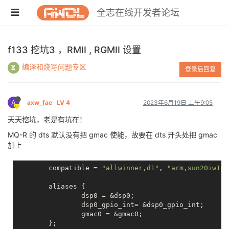
全志在线开发者论坛
f133 挖坑3 ，RMII , RGMII 设置
编译和烧写问题专区
登录后回复
A
axw_fae
LV 4
2023年6月19日 上午9:05
天天挖坑，老是有坑在！
MQ-R 的 dts 默认没有把 gmac 使能，故要在 dts 开头处把 gmac
加上
        compatible = 
"allwinner,d1"
, 
"arm,sun20iw1p1
        aliases {

                dsp0 = &dsp0;

                dsp0_gpio_int= &dsp0_gpio_int;

                gmac0 = &gmac0;
