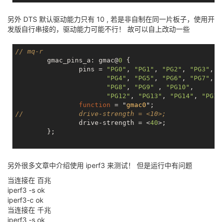
另外 DTS 默认驱动能力只有 10 , 若是非自制在同一片板子，使用开
发版自行串接的，驱动能力可能不行！ 故可以自上改动一些
// mq-r
        gmac_pins_a: gmac@
0
 {

                pins = 
"PG0"
, 
"PG1"
, 
"PG2"
, 
"PG3"
,

"PG4"
, 
"PG5"
, 
"PG6"
, 
"PG7"
,

"PG8"
, 
"PG9"
 , 
"PG10"
,

"PG12"
, 
"PG13"
, 
"PG14"
, 
"PG15
function
 = "
gmac0
"
//              drive-strength = <10>;
                drive-strength = <
40
>;

        };

另外很多文章中介绍使用 iperf3 来测试！ 但是运行中有问题
当连接在 百兆
iperf3 -s ok
iperf3-c ok
当连接在 千兆
iperf3 -s ok