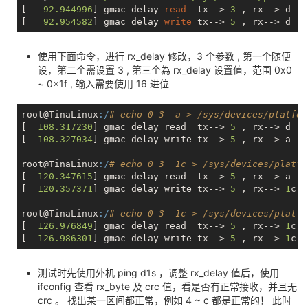
        }

[   
92.944996
] gmac delay 
read
  tx--> 
3
 , rx--> d 

[   
92.954582
] gmac delay 
write
 tx--> 
5
if
 (!netif_running(ndev)) {

                pr_warn(
"eth is down!\n"
);

return
 count;

使用下面命令，进行 rx_delay 修改，3 个参数 , 第一个随便
        }

设，第二个需设置 3 , 第三个為 rx_delay 设置值，范围 0x0
~ 0x1f , 输入需要使用 16 进位
        ret = sunxi_parse_write_str(ptr, &addr, &reg
if
 (ret)

return
 ret;

root@TinaLinux
:/
# echo 0 3  a > /sys/devices/platfor
[  
108.317230
] gmac delay read  tx--> 
5
 , rx--> d 

if
((
2
 == reg) || (
3
 == reg))

[  
108.327034
] gmac delay write tx--> 
5
 , rx--> a 

        {

                u32 clk_value;

root@TinaLinux
:/
# echo 0 3  1c > /sys/devices/platfo
                u8 tdelay;

[  
120.347615
] gmac delay read  tx--> 
5
 , rx--> a 

                u8 rdelay;

[  
120.357371
] gmac delay write tx--> 
5
 , rx--> 
1
c

                clk_value = readl(priv->base_phy);

root@TinaLinux
:/
# echo 0 3  1c > /sys/devices/platfo
[  
126.976849
] gmac delay read  tx--> 
5
 , rx--> 
1
c 

                tdelay = (clk_value >> 
10
) & 
0x07
;

[  
126.986301
] gmac delay write tx--> 
5
 , rx--> 
1
                rdelay = (clk_value >> 
5
) & 
0x1f
;

测试时先使用外机 ping d1s ，调整 rx_delay 值后，使用
                printk(
"gmac delay read  tx--> %x , 
ifconfig 查看 rx_byte 及 crc 值，看是否有正常接收，并且无
if
(
2
 == reg)

crc 。 找出某一区间都正常，例如 4 ~ c 都是正常的！ 此时