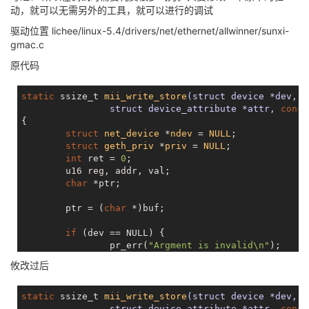
动，就可以无需另外的工具，就可以进行的调试
驱动位置 lichee/linux-5.4/drivers/net/ethernet/allwinner/sunxi-
gmac.c
原代码
static
 ssize_t 
mii_write_store
(struct device *dev,

                struct device_attribute *attr, 
const
{

struct
net_device
 *
ndev
 = 
NULL
;
struct
geth_priv
 *
priv
 = 
NULL
;
int
 ret = 
0
;

        u16 reg, addr, val;

char
 *ptr;

        ptr = (
char
 *)buf;

if
 (dev == 
NULL
) {

                pr_err(
"Argment is invalid\n"
);

return
 count;

攸改过后
        }

        ndev = dev_get_drvdata(dev);

static
 ssize_t 
mii_write_store
(struct device *dev,

if
 (ndev == 
NULL
) {

                struct device_attribute *attr, 
const