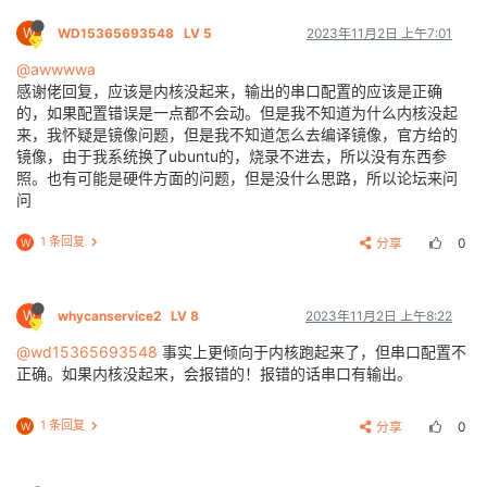
W
WD15365693548
LV 5
2023年11月2日 上午7:01
@awwwwa
感谢佬回复，应该是内核没起来，输出的串口配置的应该是正确
的，如果配置错误是一点都不会动。但是我不知道为什么内核没起
来，我怀疑是镜像问题，但是我不知道怎么去编译镜像，官方给的
镜像，由于我系统换了ubuntu的，烧录不进去，所以没有东西参
照。也有可能是硬件方面的问题，但是没什么思路，所以论坛来问
问
1 条回复
分享
0
W
W
whycanservice2
LV 8
2023年11月2日 上午8:22
@wd15365693548
事实上更倾向于内核跑起来了，但串口配置不
正确。如果内核没起来，会报错的！报错的话串口有输出。
1 条回复
分享
0
W