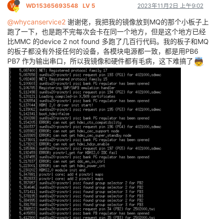
W
WD15365693548
LV 5
2023年11月2日 上午9:02
@whycanservice2
谢谢佬，我把我的镜像放到MQ的那个小板子上
跑了一下，也是跑不完每次会卡在同一个地方，但是这个地方已经
比MMC 的device 2 not found 多跑了几百行代码。我的板子和MQ
的板子都没有外接任何的设备，各模块电源都一致，都是用PB6
PB7 作为输出串口，所以我镜像和硬件都有毛病，这下难搞了