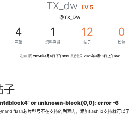
TX_dw
LV 5
@TX_DW
4
1
12
0
声望
资料浏览
帖子
粉丝
注册时间
2024年4月4日 下午3:39
最后登录
2025年9月16日 上午6:41
帖子
mtdblock4" or unknown-block(0,0): error -6
d flash芯片型号不在支持的列表内，添加flash id支持就可以了