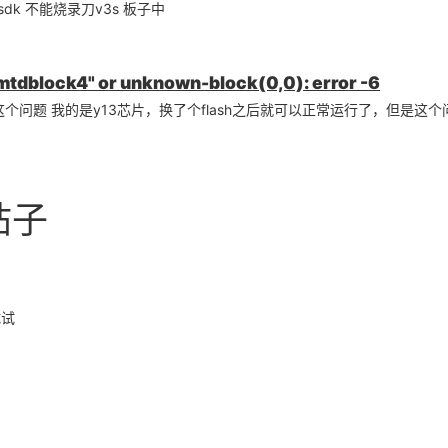
sdk 不能烧录刀v3s 板子中
mtdblock4" or unknown-block(0,0): error -6
问题 我的是y13芯片，换了个flash之后就可以正常运行了，但是这
帖子
试试