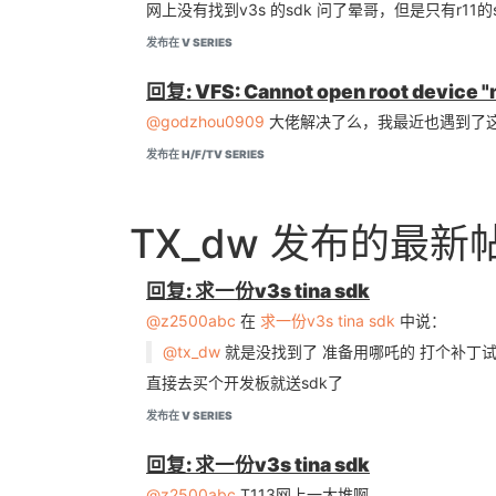
网上没有找到v3s 的sdk 问了晕哥，但是只有r11的
发布在 V SERIES
回复: VFS: Cannot open root device "
@godzhou0909
大佬解决了么，我最近也遇到了这个
发布在 H/F/TV SERIES
TX_dw 发布的最新
回复: 求一份v3s tina sdk
@z2500abc
在
求一份v3s tina sdk
中说：
@tx_dw
就是没找到了 准备用哪吒的 打个补丁
直接去买个开发板就送sdk了
发布在 V SERIES
回复: 求一份v3s tina sdk
@z2500abc
T113网上一大堆啊