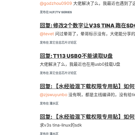
@godzhou0909
大佬解决了么，我最近也遇到了这个
发布在 H/F/TV SERIES
回复: 修改2个数字让V3S TINA 跑在S
@tevet
问过晕哥了，晕哥标示没有，大佬能分享
发布在 其它全志芯片讨论区
回复: T113 USB0不能读取U盘
大佬解决了么，我最近也在用usb0挂载U盘
发布在 其它全志芯片讨论区
回复: 【水经验混下载权限专用贴】如何升
@zjswuyunbo
没有啊，都是主线编译的，没有给tina-
发布在 灌水区
回复: 【水经验混下载权限专用贴】如何升
求v3s tina-linux的sdk
发布在 灌水区