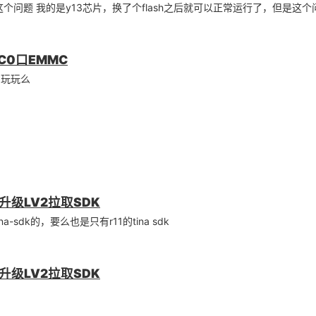
问题 我的是y13芯片，换了个flash之后就可以正常运行了，但是这
DC0口EMMC
的玩玩么
级LV2拉取SDK
sdk的，要么也是只有r11的tina sdk
级LV2拉取SDK