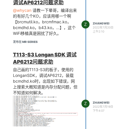
调试AP6212问题求助
ize  Used by    Not taint
ed

@whycan
请教一下晕哥，编译出来
brcmfmac              249
的有好几个KO，应该用哪一个啊
856  0 

【brcmutil.ko，brcmfmac.ko，
Z
ZHANGWEI
brcmutil               16
bcmdhd.ko，b43.ko，...】，这个
2022年7月20日
384  1 brcmfmac

上午2:10
WiFi移植真是困扰了好久。
cfg80211              303
104  1 brcmfmac

发布在 MR SERIES
# modprobe bcmdhd.ko

[   30.131064] dhd_module
T113-S3 Longan SDK 调试
_init: in Dongle Host Dri
AP6212问题求助
ver, version 1.579.77.41.
11 (r)

自己画的T113-S3的板子，使用的
[   30.146509] ======== d
LonganSDK，调试AP6212，装载
hd_wlan_init_plat_data ==
bcmdhd.ko时，出现如下错误，网
======

上搜索大概知道是内存分配问题，但
[   30.152206] dhd_wlan_i
nit_gpio: WL_HOST_WAKE=-
不知道如何解决。
1, oob_irq=234, oob_irq_f
lags=0x414

Z
ZHANGWEI
2022年7月19日
[   30.160665] dhd_wlan_i
下午4:07
nit_gpio: WL_REG_ON=-1

[   30.165455] dhd_wifi_p
latform_load: Enter

[   30.170011] Power-up a