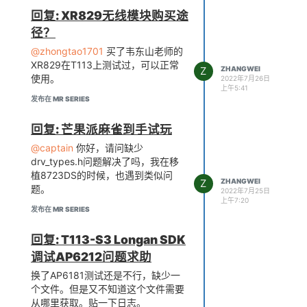
回复: XR829无线模块购买途
径？
@zhongtao1701
买了韦东山老师的
XR829在T113上测试过，可以正常
Z
ZHANGWEI
使用。
2022年7月26日
上午5:41
发布在 MR SERIES
回复: 芒果派麻雀到手试玩
@captain
你好，请问缺少
drv_types.h问题解决了吗，我在移
植8723DS的时候，也遇到类似问
Z
ZHANGWEI
题。
2022年7月25日
上午7:20
发布在 MR SERIES
回复: T113-S3 Longan SDK
调试AP6212问题求助
换了AP6181测试还是不行，缺少一
个文件。但是又不知道这个文件需要
从哪里获取。贴一下日志。