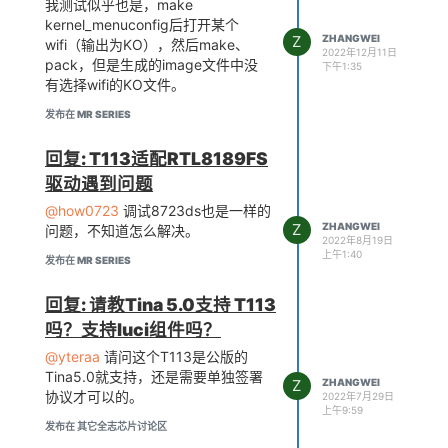
我测试似乎也是，make
kernel_menuconfig后打开某个
Z
ZHANGWEI
wifi（输出为KO），然后make、
2022年12月11日
pack，但是生成的image文件中没
下午1:35
有选择wifi的KO文件。
发布在 MR SERIES
回复: T113适配RTL8189FS
驱动遇到问题
@how0723
调试8723ds也是一样的
Z
ZHANGWEI
问题，不知道怎么解决。
2022年8月19日
上午1:40
发布在 MR SERIES
回复: 请教Tina 5.0支持 T113
吗？支持luci组件吗？
@yteraa
请问这个T113是公版的
Tina5.0就支持，还是需要单独签署
Z
ZHANGWEI
协议才可以的。
2022年7月29日
上午9:59
发布在 其它全志芯片讨论区