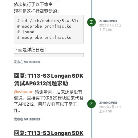
依次执行了以下命令
现在是这样挂载驱动的：
# cd /lib/modules/5.4.61+

Z
ZHANGWEI
2022年7月25日
# modprobe brcmfmac.ko

上午4:56
# lsmod

下面是详细日志：
# 

发布在 MR SERIES
# 

# 

回复: T113-S3 Longan SDK
# 

# cd /lib/modules/5.4.61+

调试AP6212问题求助
# modprobe brcmfmac.ko

@whycan
感谢晕哥，后来还是没有
[   23.169151] cfg80211: 
调通。直接买了XR829模块回来代替
Loading compiled-in X.509 
Z
ZHANGWEI
certificates for regulato
了AP6212，目前WIFI可以正常工
2022年7月24日
ry database

作。
上午3:58
[   23.246668] cfg80211: 
发布在 MR SERIES
Loaded X.509 cert 'sforsh
ee: 00b28ddf47aef9cea7'

# lsmod 

回复: T113-S3 Longan SDK
Module                  S