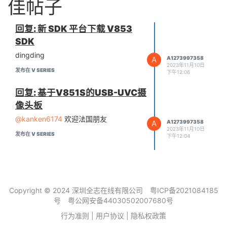
佳帖子
回复: 新 SDK 平台下载 V853
SDK
dingding
A
A1273997358
2023年11月10日
发布在 V SERIES
下午12:06
回复: 基于V851S的USB-UVC摄
像头板
@kanken6174
欢迎法国朋友
A
A1273997358
2023年11月10日
发布在 V SERIES
下午12:04
Copyright © 2024 深圳全志在线有限公司
粤ICP备2021084185
号
粤公网安备44030502007680号
行为准则
|
用户协议
|
隐私权政策