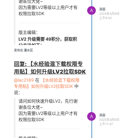
谢各位大佬~
因为需要LV2等级以上用户才有
A
泽辰
权限拉取SDK
2025年4月9日
上午9:52
版主编辑：
LV2 升级需要 49积分，获取积
分方法如下：
发布在 灌水区
① 1次主题帖发布（发帖）：
50积分
回复: 【水经验混下载权限专
② 1次有效回帖：25积分
③ 1次点赞：6积分
用贴】如何升级LV2拉取SDK
④ 每日登录：6积分
@lac2189
在
【水经验混下载权限
管理员审核需要时间，为确保升
专用贴】如何升级LV2拉取SDK
中
级LV2，请在该贴评论2次
说：
全志在线开源芯片 新 SDK 平台
请问如何快速升级LV2，先行谢
下载方法汇总：
谢各位大佬~
https://bbs.aw-
因为需要LV2等级以上用户才有
ol.com/topic/4023
A
泽辰
权限拉取SDK
2025年4月6日
上午11:47