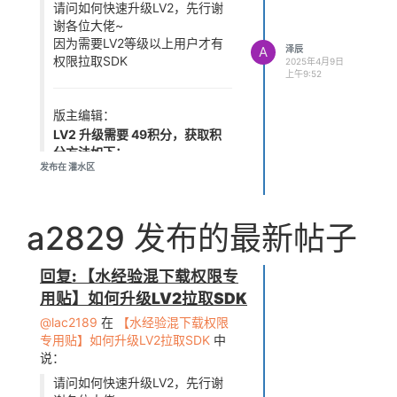
请问如何快速升级LV2，先行谢
谢各位大佬~
因为需要LV2等级以上用户才有
A
泽辰
权限拉取SDK
2025年4月9日
上午9:52
版主编辑：
LV2 升级需要 49积分，获取积
分方法如下：
发布在 灌水区
① 1次主题帖发布（发帖）：
50积分
② 1次有效回帖：25积分
③ 1次点赞：6积分
a2829 发布的最新帖子
④ 每日登录：6积分
管理员审核需要时间，为确保升
回复: 【水经验混下载权限专
级LV2，请在该贴评论2次
用贴】如何升级LV2拉取SDK
全志在线开源芯片 新 SDK 平台
下载方法汇总：
@lac2189
在
【水经验混下载权限
https://bbs.aw-
专用贴】如何升级LV2拉取SDK
中
ol.com/topic/4023
说：
请问如何快速升级LV2，先行谢