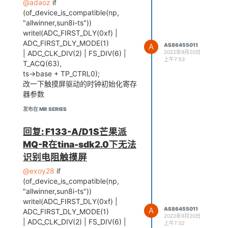
@adaoz
if
(of_device_is_compatible(np,
"allwinner,sun8i-ts"))
writel(ADC_FIRST_DLY(0xf) |
ADC_FIRST_DLY_MODE(1)
A
AS86455011
2022年9月20日
| ADC_CLK_DIV(2) | FS_DIV(6) |
上午7:53
T_ACQ(63),
ts->base + TP_CTRL0);
改一下触摸屏驱动的时钟初始化寄存
器参数
发布在 MR SERIES
回复: F133-A/D1S芒果派
MQ-R在tina-sdk2.0下无法
识别电阻触摸屏
@exoy28
if
(of_device_is_compatible(np,
"allwinner,sun8i-ts"))
writel(ADC_FIRST_DLY(0xf) |
A
AS86455011
ADC_FIRST_DLY_MODE(1)
2022年9月20日
| ADC_CLK_DIV(2) | FS_DIV(6) |
上午7:52