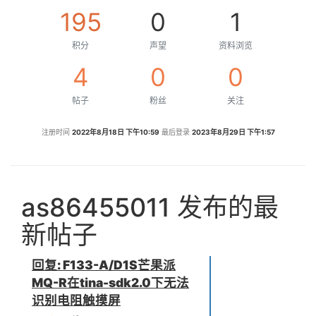
195
0
1
积分
声望
资料浏览
4
0
0
帖子
粉丝
关注
注册时间
2022年8月18日 下午10:59
最后登录
2023年8月29日 下午1:57
as86455011 发布的最
新帖子
回复: F133-A/D1S芒果派
MQ-R在tina-sdk2.0下无法
识别电阻触摸屏