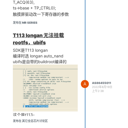
T_ACQ(63),
ts->base + TP_CTRL0);
触摸屏驱动改一下寄存器的参数
发布在 MR SERIES
T113 longan 无法挂载
rootfs，ubifs
SDK是T113 longan
编译时选 longan auto_nand
ubifs是自带的buildroot编译的
A
AS86455011
2022年8月19日
上午2:38
这个是t113-
longan/device/config/chips/t113/configs/evb1_auto_nand/long
发布在 其它全志芯片讨论区