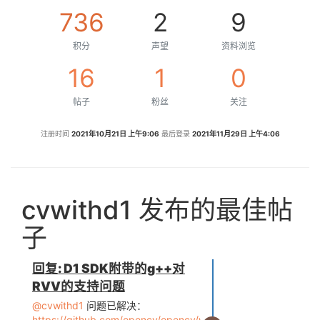
736
2
9
积分
声望
资料浏览
16
1
0
帖子
粉丝
关注
注册时间
2021年10月21日 上午9:06
最后登录
2021年11月29日 上午4:06
cvwithd1 发布的最佳帖
子
回复: D1 SDK附带的g++对
RVV的支持问题
@cvwithd1
问题已解决：
https://github.com/opencv/opencv/wiki/OpenCV-