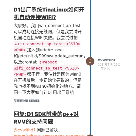
方便一点？
D1出厂系统TinaLinux如何开
机自动连接WIFI?
大家好。我用wifi_connect_ap_test
可以成功连接无线网，但是我尝试开
机自动连接WIFI失败。我尝试过把
wifi_connect_ap_test <SSID>
加入到/etc/rc.local
<PWD>
和/etc/init.d/S99swupdate_autorun，
C
CVWITHD1
以及crontab
@reboot
2021年11月26日
wifi_connect_ap_test <SSID>
上午9:00
都不行。我估计是因为wlan0
<PWD>
在开机最后一步初始化导致的，但是
我也找不到wlan0初始化的地方。请
问一下大家如何让D1用出厂系统
TinaLinux时设置开机自动连接
发布在 MR SERIES
WIFI？
回复: D1 SDK附带的g++对
RVV的支持问题
@cvwithd1
问题已解决：
https://github.com/opencv/opencv/wiki/OpenCV-