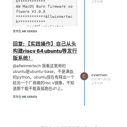
h************

上午3:09
AW MacOS Burn firmware so
ftware V1.0.0

*************Allwinnertec
h************

-----LoadPluginCenter----
发布在 MR SERIES
---

library file path: /User
s/fengyuantao/Downloads/p
回复: 【实践操作】自己从头
hoenixsuit_mac_v1.0.0/plg
构建riscv 64 ubuntu等发行
vector.dll

版系统！
library file path: /User
s/fengyuantao/Downloads/p
@allwinnertech 我看这里用的
hoenixsuit_mac_v1.0.0/Liv
ubuntu是ubuntu-base，不是满血
eProc.Plg

C
CVWITHD1
的python。ubuntu现在有释出一个
-----SetLiveProc-------

2021年11月1日
给另一个厂商做的risc v镜像，不知
library file path: /User
上午3:03
s/fengyuantao/Downloads/p
道那个能不能直接跑在d1上。
hoenixsuit_mac_v1.0.0/plg
发布在 MR SERIES
vector.dll

library file path: /User
s/fengyuantao/Downloads/p
hoenixsuit_mac_v1.0.0/lua
eFex.dll

-----OnImage-------
