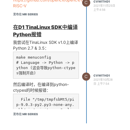
C
CVWITHD1
RISC-V
2021年11月25日
上午4:56
发布在 MR SERIES
在D1 TinaLinux SDK中编译
Python报错
我尝试在TinaLinux SDK v1.0上编译
Python 2.7 & 3.5：
make menuconfig

# Language -> Python -> p
ython (这会导致python-ctype
C
CVWITHD1
2021年10月28
然后编译时，在编译到python-
日 上午7:54
ctypes的时候报错：
  File "/tmp/tmpfsbMt5/pi
p-9.0.3-py2.py3-none-any.
whl/pip/__init__.py", lin
发布在 MR SERIES
e 45, in <module>

  File "/tmp/tmpfsbMt5/pi
p-9.0.3-py2.py3-none-any.