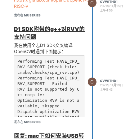
C
CVWITHD1
RISC-V
2021年11月25日
上午4:56
发布在 MR SERIES
D1 SDK附带的g++对RVV的
支持问题
我在使用全志D1 SDK交叉编译
OpenCV时遇到下面提示：
Performing Test HAVE_CPU_
RVV_SUPPORT (check file: 
cmake/checks/cpu_rvv.cpp)

Performing Test HAVE_CPU_
C
CVWITHD1
RVV_SUPPORT - Failed

2021年11月19日
RVV is not supported by C
上午8:43
++ compiler

Optimization RVV is not a
vailable, skipped

Dispatch optimization RVV 
发布在 MR SERIES
根据这个提示，应该是全志D1 SDK
回复: mac下如何安装USB转
附带的g++不支持RVV。请问有办法