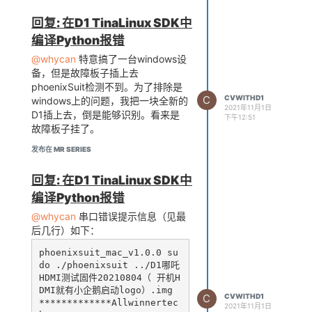
回复: 在D1 TinaLinux SDK中
编译Python报错
@whycan
特意搞了一台windows设
备，但是故障板子插上去
phoenixSuit检测不到。为了排除是
C
CVWITHD1
windows上的问题，我把一块全新的
2021年11月1日
D1插上去，倒是能够识别。看来是
下午12:51
故障板子挂了。
发布在 MR SERIES
回复: 在D1 TinaLinux SDK中
编译Python报错
@whycan
串口错误提示信息（见最
后几行）如下：
phoenixsuit_mac_v1.0.0 su
do ./phoenixsuit ../D1哪吒
HDMI测试固件20210804（ 开机H
DMI就有小企鹅启动logo）.img

C
CVWITHD1
*************Allwinnertec
2021年11月1日