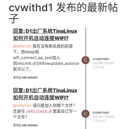
whl/pip/vcs/mercurial.p
cvwithd1 发布的最新帖
y", line 9, in <module>

  File "/tmp/tmpfsbMt5/pi
子
p-9.0.3-py2.py3-none-any.
whl/pip/download.py", lin
e 36, in <module>

回复: D1出厂系统TinaLinux
  File "/tmp/tmpfsbMt5/pi
p-9.0.3-py2.py3-none-any.
如何开机自动连接WIFI?
whl/pip/utils/glibc.py", 
@whycan
我在没有刷系统的前提
line 4, in <module>

下，把sleep和
  File "/home/d1/tinalinu
wifi_connect_ap_test加入
x-sdk/tina-d1-open-v1.0/o
C
CVWITHD1
ut/d1-nezha/compile_dir/t
到/etc/init.d/S99swupdate_autorun
2021年11月29日
上午3:02
arget/host/Python-2.7.15/
就可以了。
Lib/ctypes/__init__.py", 
发布在 MR SERIES
line 7, in <module>

    from _ctypes import U
nion, Structure, Array

回复: D1出厂系统TinaLinux
ImportError: No module na
如何开机自动连接WIFI?
med _ctypes

make[4]: *** [install] Er
@whycan
请问是加入到哪个文件？
还是在
里面自己写一
/etc/init.d
C
CVWITHD1
个文件？
2021年11月26日
请问有解决方案吗？或者我应该根据
上午10:27
发布在 MR SERIES
文档刷debian，这样用python会更