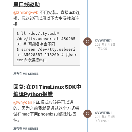
解决这个问题吗？
串口线驱动
我交叉编译OpenCV时参考的是这个
@zhilong-wb
不用安装。直接usb连
帖子：
https://bbs.aw-
接，我这边可以用以下命令寻找和连
ol.com/topic/227/在ubuntu中交叉
接
编译opencv-4-5-1-运行于tina-
linux中-整合帖/18
$ ll /dev/tty.usb*

/dev/tty.usbserial-A50285
C
CVWITHD1
BI # 可能名字会不同

2021年11月3日
上午3:05
$ screen /dev/tty.usbseri
al-A50285BI 115200 # 用scr
发布在 MR SERIES
回复: 在D1 TinaLinux SDK中
编译Python报错
@whycan
FEL模式应该是可以进
的，因为之前我就是通过这个方式尝
C
CVWITHD1
试在mac下用phoenixsuit刷默认固
2021年11月1日
件。
下午12:59
发布在 MR SERIES