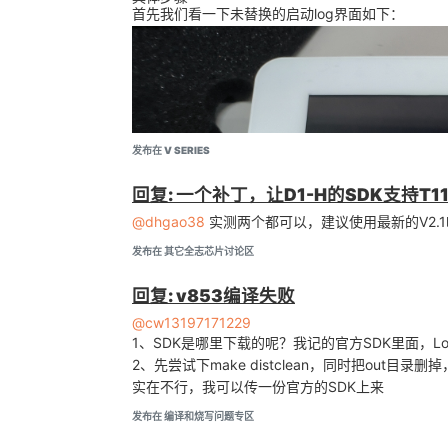
首先我们看一下未替换的启动log界面如下：
发布在 V SERIES
回复: 一个补丁，让D1-H的SDK支持T1
@dhgao38
实测两个都可以，建议使用最新的V2.1
同时需要修改两个部分内容
发布在 其它全志芯片讨论区
1、env.cfg
回复: v853编译失败
diff --git a/device/config/chips/t113/
index a554ac2..3e18190 100755

@cw13197171229
--- a/device/config/chips/t113/configs
1、SDK是哪里下载的呢？我记的官方SDK里面，
+++ b/device/config/chips/t113/configs
2、先尝试下make distclean，同时把ou
@@ -38,4 +38,4 @@ bootdelay=1

 #default bootcmd, will change at runtime according to key press

实在不行，我可以传一份官方的SDK上来
 #default nand boot

发布在 编译和烧写问题专区
 #bootcmd=run setargs_nand boot_dsp0 boot_normal

-bootcmd=run setargs_mmc boot_normal
