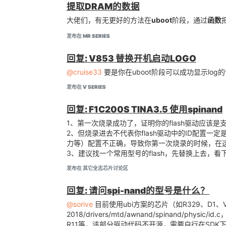
提取DRAM的数据
大佬们，有无更好的方法在
uboot
阶段，通过
函数
2、sys_config.fex
发布在 MR SERIES
diff --git a/device/config/chips/t113/
g.fex

需要准备一张大小合适的
图像文件（大小为2
回复: V853 替换开机启动LOGO
bmp
index 4bc568c..aad0548 100755

--- a/device/config/chips/t113/configs
我准备的是一张
尺寸大小的bmp图
1200 * 800
@cruise33
要是你在uboot阶段可以成功显示log
+++ b/device/config/chips/t113/configs
使用 Windows 自带的画图工具可以看到分辨率为
@@ -33,7 +33,7 @@ debug_mode  = 1

发布在 V SERIES
 ;storage_type   = boot medium, 0-nand, 1-sd, 2-emmc, 3-nor, 4-emmc3, 5-spinand -1(defualt)auto scan

 ;----------------------------------------------------------------------------------

回复: F1C200S TINA3.5 使用spinand
打开放置启动阶段logo图片的路径如下：
 [target]

-storage_type    = 1

1、第一次烧录成功了，证明你的flash驱动应该是
+storage_type    = 5

2、但烧录进去不代表你flash驱动中的ID配置一
 burn_key        = 0

力等）配置不正确，导致你第一次烧录的时候，在这颗flash
把新的logo文件重命名为
，同时替
bootlogo.bmp
 ;----------------------------------------------------------------------------------

3、建议找一个常用型号的flash，先替换上去，看
.

发布在 其它全志芯片讨论区
之后直接使用PhoenixSuit进行烧录既可
重新打包，但是发现打包失败，报如下
：
回复: 请问spi-nand的型号是什么？
error
@sorive
目前使用ubi方案的芯片（如R329、D1、V853
mbr size = 4096

2018/drivers/mtd/awnand/spinan
mbr magic softw411

R11等，该部分驱动代码不开源，需要自行在SD
disk name=boot-resource
