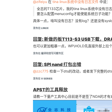
     downloadfile = "boot-resource.fex"

@zifeiyu
在
tina linux系统中没有日志文件
中说：
全志的T133芯片，我的tina linux系统中没
要怎么配置menuconfig才能使能系统日子功能？
重新打包，可以发现已经打包成功
具体一点，啥叫没有日志？没有log？还是没有sysl
Dragon execute image.cfg SUCCESS !

----------image is at----------

发布在 LINUX
36M     

回复: 新做的板T113-S3 USB下载
~/out/v853/vision/openwrt/v853_linux_v
也可以更加粗暴一点，WP\HOLD先直接外部上拉
发布在 编译和烧写问题专区
附上固件：
烧录~ 开机~
tina_t113-mq_r_uart0.img
回复: SPI nand 打包出错
该固件使用的uart引脚号为：
@zzc775
检查一下dts的改动，或者发下完整的dt
发布在 V SERIES
APST的工具释放
请教一下量产工具中心目前是不是签了NDA的才有
对应板子上的：