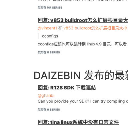
ERROR: dl file boot-resource.fex size t
发布在 MR SERIES
ERROR: filename = boot-resource.fex

ERROR: dl_file_size = 6158 sector

回复: v853 buildroot怎么扩展
ERROR: part_size = 6016 sector

update_for_part_info -1

@vincent1
在
v853 buildroot怎么扩展根目
ERROR: update mbr file fail

cconfigs
cconfigs应该也可以跳转到 linux4.9 目录，可以看
这个是很常见的一个错误，因为我们的bmp文件打包之
间即可。
发布在 V SERIES
修改文件
，具体路径如下
sys_partition.fex
DAIZEBIN 发布的
修改如下：
回复: R128 SDK 下載連結
--- a/configs/vision/linux-4.9/sys_par
+++ b/configs/vision/linux-4.9/sys_par
@gharibi
@@ -35,7 +35,7 @@ size = 4096

Can you provide your SDK? I can try compiling o
 [partition]

发布在 A SERIES
     name         = boot-resource

-    size         = 6016

回复: tina linux系统中没有日志文件
+    size         = 6286
