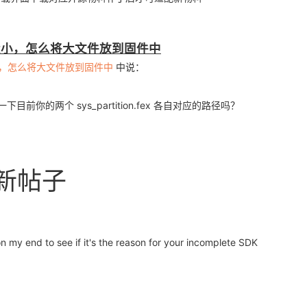
oo large

根目录大小，怎么将大文件放到固件中
录大小，怎么将大文件放到固件中
中说：
一下目前你的两个 sys_partition.fex 各自对应的路径吗？
后，其大小已经超过了我们对该分区（boot-resource）所分配的
最新帖子
tition.fex

tition.fex

n my end to see if it's the reason for your incomplete SDK