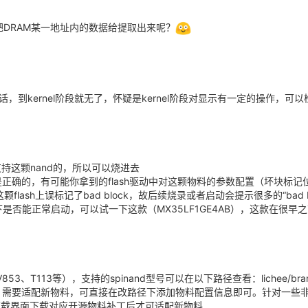
把DRAM某一地址内的数据给提取出来呢？
configs/mq_r/sys_config.fex b/device/config/chips/t113/c
MB左右），也可以考虑使用小一点的图片。
/mq_r/sys_config.fex

片，
的话，到kernel阶段就无了，怀疑是kernel阶段对显示有一定的操作，可
/mq_r/sys_config.fex

1200 * 800
支持这颗nand的，所以可以烧进去
定是正确的，有可能你拿到的flash驱动中对这颗物料的参数配置（坏块标记位
上误标记了bad block，故后续烧录或者启动会提示很多的“bad block.
换掉该路径下的
文件即可。
bootlogo.bmp
下是否能正常启动，可以试一下这款（MX35LF1GE4AB），这款在很
、T113等），支持的spinand型号可以在以下路径查看：lichee/brandy-
d/physic/id.c，需要适配新物料，可直接在改路径下添加物料配置信息即可。针对一
K下载界面下载对应开源物料补丁后才可适配新物料