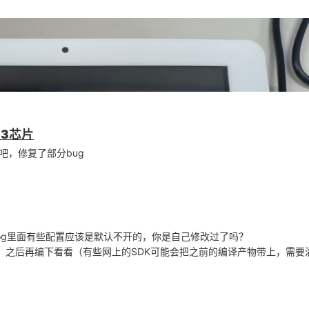
13芯片
吧，修复了部分bug
configs/mq_r/env.cfg b/device/config/chips/t113/configs/m
/mq_r/env.cfg

Log里面有些配置应该是默认不开的，你是自己修改过了吗？
/mq_r/env.cfg

t目录删掉，之后再编下看看（有些网上的SDK可能会把之前的编译产物带上，需