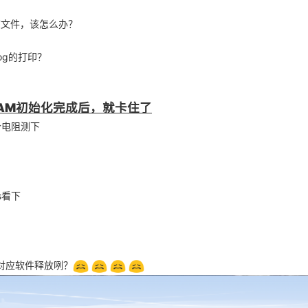
有日志文件，该怎么办？
og的打印？
，DRAM初始化完成后，就卡住了
ision_uart0.img

个电阻测下
s看下
对应软件释放咧？