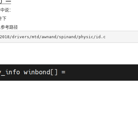
南）一
中说：
计下
以参考路径