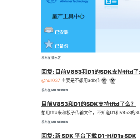
发布在 灌水区
回复: 目前V853和D1的SDK支持tftd
没有冒烟，收工~
@null037
主要是不想用adb传
发布在 MR SERIES
目前V853和D1的SDK支持tftd了么？
想用tftd来和板子传输文件，不知道D1和V853的SD
发布在 MR SERIES
回复: 新 SDK 平台下载 D1-H/D1s SDK