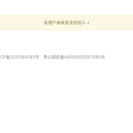
此用户尚未关注任何人 :(
ICP备2021084185号
粤公网安备44030502007680号