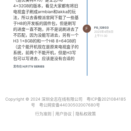
4+32GB的版本，看见大家都有将旧
电视盒子刷成armbian和lakka的玩
法，所以去香橙派官网下载了一些基
于H8的开发板的固件包，但是刷写
F
FG_12933
的进度一直不跑，并不是说刷进去了
2025年4月6日
不匹配，因为没能写进去，另有一个
上午11:30
H3 1+8GB的和一个H8 8+64GB的
（这个能开机现在是原来电视盒子的
系统，前两个不能开机，但是H3写
包可以写进去，应该是没有合适的
包），想看看有没有大神玩过这个盒
发布在 H/F/TV SERIES
子指条明路或者分享一下心得。
Copyright © 2024 深圳全志在线有限公司
粤ICP备2021084185
号
粤公网安备44030502007680号
行为准则
|
用户协议
|
隐私权政策