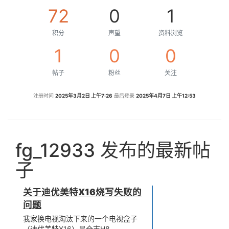
72
0
1
积分
声望
资料浏览
1
0
0
帖子
粉丝
关注
注册时间
2025年3月2日 上午7:26
最后登录
2025年4月7日 上午12:53
fg_12933 发布的最新帖
子
关于迪优美特X16烧写失败的
问题
我家换电视淘汰下来的一个电视盒子
（迪优美特X16）是全志H8