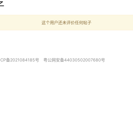
子
这个用户还未评价任何帖子
ICP备2021084185号
粤公网安备44030502007680号