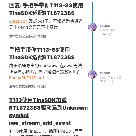
回复: 手把手带你T113-S3使用
TinaSDK适配RTL8723BS
@zznzzn
改成pdf了，不知道为啥语雀
FLOSE
导出的md会显示不出图片
2024年4月16日
上午4:34
发布在 其它全志芯片讨论区
手把手带你T113-S3使用
TinaSDK适配RTL8723BS
由于语雀导出的markdown在awdl无法
正常显示图片，所以这边直接放pdf了
FLOSE
FunnyPi-T113.pdf
2024年4月15日
下午12:11
发布在 其它全志芯片讨论区
T113使用TinaSDK加载
RTL8723BS驱动遇到Unknown
symbol
iwe_stream_add_event
T113使用TinaSDK，编译TinaSDK里面