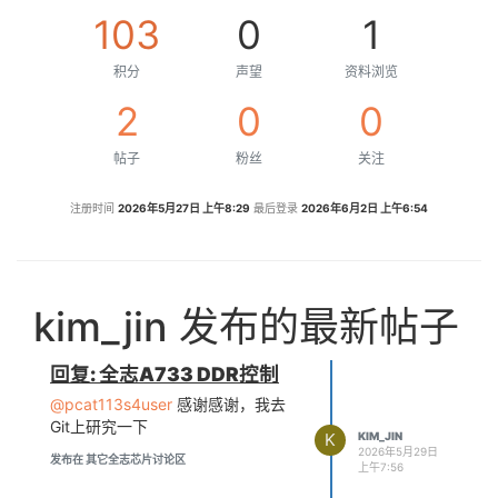
103
0
1
积分
声望
资料浏览
2
0
0
帖子
粉丝
关注
注册时间
2026年5月27日 上午8:29
最后登录
2026年6月2日 上午6:54
kim_jin 发布的最新帖子
回复: 全志A733 DDR控制
@pcat113s4user
感谢感谢，我去
Git上研究一下
K
KIM_JIN
2026年5月29日
发布在 其它全志芯片讨论区
上午7:56