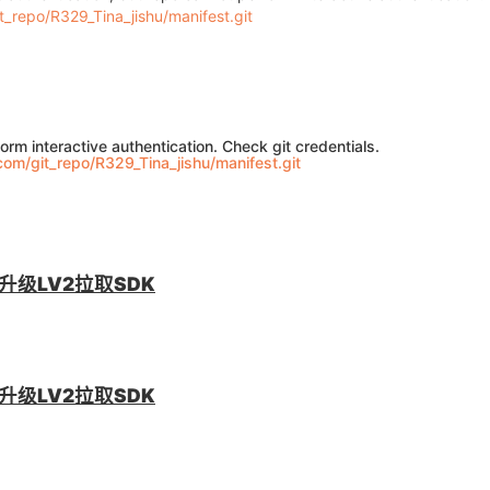
t_repo/R329_Tina_jishu/manifest.git
orm interactive authentication. Check git credentials.
com/git_repo/R329_Tina_jishu/manifest.git
级LV2拉取SDK
级LV2拉取SDK