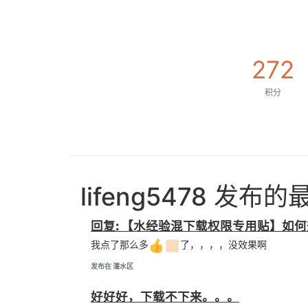
272
积分
lifeng5478 发布
回复: 【水经验混下载权限专用贴】如何升
我点了那么多
了，，，，没效果啊
发布在 灌水区
好好好，下载不下来。。。