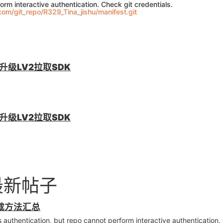
orm interactive authentication. Check git credentials.
com/git_repo/R329_Tina_jishu/manifest.git
级LV2拉取SDK
级LV2拉取SDK
的最新帖子
下载方法汇总
ication, but repo cannot perform interactive authentication. Che