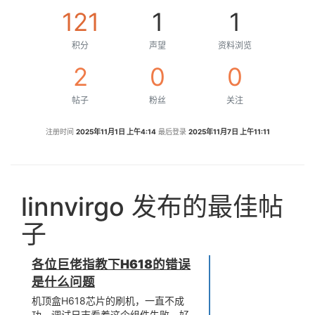
121
1
1
积分
声望
资料浏览
2
0
0
帖子
粉丝
关注
注册时间
2025年11月1日 上午4:14
最后登录
2025年11月7日 上午11:11
linnvirgo 发布的最佳帖
子
各位巨佬指教下H618的错误
是什么问题
机顶盒H618芯片的刷机，一直不成
功，调试日志看着这个组件失败，好