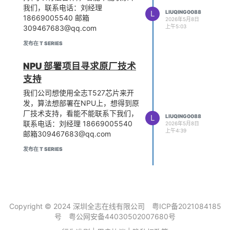
我们，联系电话：刘经理
L
LIUQING0088
18669005540 邮箱
2026年5月8日
上午5:03
309467683@qq.com
发布在 T SERIES
NPU 部署项目寻求原厂技术
支持
我们公司想使用全志T527芯片来开
发，算法想部署在NPU上，想得到原
厂技术支持，看能不能联系下我们，
L
LIUQING0088
联系电话：刘经理 18669005540
2026年5月8日
上午4:39
邮箱309467683@qq.com
发布在 T SERIES
Copyright © 2024 深圳全志在线有限公司
粤ICP备2021084185
号
粤公网安备44030502007680号