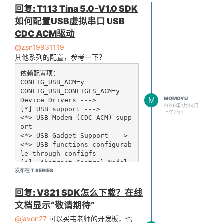
回复: T113 Tina 5.0-V1.0 SDK
如何配置USB虚拟串口 USB
CDC ACM驱动
@zsn19931119
其他系列的配置，参考一下？
依赖配置项：

CONFIG_USB_ACM=y

CONFIG_USB_CONFIGFS_ACM=y

M
MOMOYU
Device Drivers ‑‑‑>

2026年1月14日
[*] USB support ‑‑‑>

上午7:11
<*> USB Modem (CDC ACM) supp
ort

<*> USB Gadget Support ‑‑‑>

<*> USB functions configurab
le through configfs

[*]  Abstract Control Model 
发布在 T SERIES
回复: V821 SDK怎么下载？在线
configfs 配置方法：

文档显示“敬请期待”
mount ‑t configfs none /sys/
kernel/config

@javon27
可以买韦老师的开发板，也
mkdir /sys/kernel/config/usb