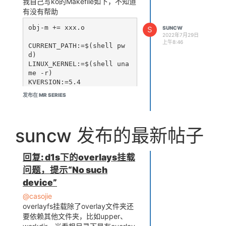
我自己写ko的Makefile如下，不知道
有没有帮助
obj-m += xxx.o

S
SUNCW
2022年7月29日
上午8:46
CURRENT_PATH:=$(shell pw
d)

LINUX_KERNEL:=$(shell una
me -r)

KVERSION:=5.4

KDIR=/home/allwinner/tina
发布在 MR SERIES
-d1-h/out/d1-h-nezha/comp
ile_dir/target/linux-d1-h
-nezha/linux-5.4.61

#complie object

suncw 发布的最新帖子
CC=riscv64-unknown-linux-
gnu-gcc

all:

回复: d1s下的overlays挂载
        make -C $(KDIR) M
问题，提示“No such
=$(PWD) modules  CROSS_CO
device”
MPILE=riscv64-unknown-lin
ux-gnu-   ARCH=riscv

@casojie
overlayfs挂载除了overlay文件夹还
#clean

要依赖其他文件夹，比如upper、
clean:
