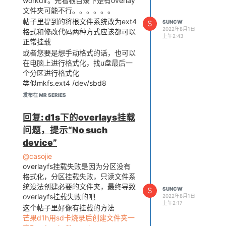
workdir。光看根目录下是有overlay
        make -C $(KDIR) M
文件夹可能不行。。。。。。
=$(CURRENT_PATH) clean

帖子里提到的将根文件系统改为ext4
S
SUNCW
2022年8月1日
格式和修改代码两种方式应该都可以
上午2:43
正常挂载
或者您要是想手动格式的话，也可以
在电脑上进行格式化，找u盘最后一
个分区进行格式化
类似mkfs.ext4 /dev/sbd8
设备上格式化应该也可以，但是可能
发布在 MR SERIES
不能自动挂载，可能需要重启一下
回复: d1s下的overlays挂载
问题，提示“No such
device”
@casojie
overlayfs挂载失败是因为分区没有
格式化，分区挂载失败，只读文件系
统没法创建必要的文件夹，最终导致
S
SUNCW
overlayfs挂载失败的吧
2022年8月1日
上午2:17
这个帖子里好像有挂载的方法
芒果d1h用sd卡烧录后创建文件夹一