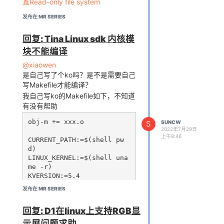
直Read-only file system
发布在 MR SERIES
回复: Tina Linux sdk 内核模
块不能编译
@xiaowen
是自己写了个ko吗？是不是需要自己
写Makefile才能编译？
我自己写ko的Makefile如下，不知道
有没有帮助
obj-m += xxx.o

S
SUNCW
2022年7月29日
上午8:46
CURRENT_PATH:=$(shell pw
d)

LINUX_KERNEL:=$(shell una
me -r)

KVERSION:=5.4

KDIR=/home/allwinner/tina
发布在 MR SERIES
-d1-h/out/d1-h-nezha/comp
ile_dir/target/linux-d1-h
回复: D1在linux上支持RGB显
-nezha/linux-5.4.61

#complie object

示屏问题求助