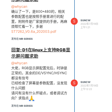
CC=riscv64-unknown-linux-
@whycan
gnu-gcc

确认了一下，是800*480的，相关
all:

参数配置也是按照手册里进行的配
        make -C $(KDIR) M
S
SUNCW
=$(PWD) modules  CROSS_CO
置，附附件是厂家提供的手册，再麻
2022年7月19日
MPILE=riscv64-unknown-lin
烦帮忙看一下，多谢
上午1:21
ux-gnu-   ARCH=riscv

ST7262_V0.6a_202003.pdf
#clean

发布在 MR SERIES
clean:

        make -C $(KDIR) M
回复: D1在linux上支持RGB显
=$(CURRENT_PATH) clean

示屏问题求助
@whycan
大佬，RGB显示屏配置完后，时钟是
正常的，其余的DE/VSYNC/HSYNC
都没有信号
S
SUNCW
已经检查了屏幕是参数配置，没发现
2022年7月19日
什么问题
上午12:22
请问有没有什么怀疑点，或者调试方
向？求指点
发布在 MR SERIES