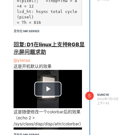
h(pixel);   =Thbp+Thw = 8
+4 = 12

lcd_ht: hsync total cycle
(pixel)                                                
= Th = 816

lcd_hspw:hsync plus width
发布在 MR SERIES
(pixel)                                            
= Thw = 4

回复: D1在linux上支持RGB显
lcd_vbp:vsync back porch
(line) + vysnc plus width
示屏问题求助
(line)        = Tvbp +Tvw 
@yteraa
= 8+4 = 12

这是开机默认的效果
lcd_vt:vysnc total cycle
(line)                                                   
= Tv = 496

lcd_vspw: vysnc plus widt
h(pixel)                                           
S
SUNCW
2022年7月15日
上午1:43
这是随便修改一个colorbar后的效果
（echo 2 >
/sys/class/disp/disp/attr/colorbar）
发布在 MR SERIES