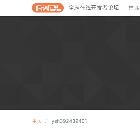
全志在线开发者论坛
版
主页
ysh392439401