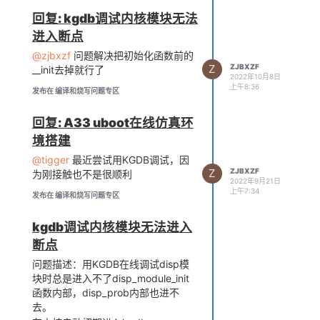
回复: kgdb调试内核模块无法
进入断点
@zjbxzf
问题解决把初始化函数前的
Z
ZJBXZF
__init去掉就行了
2022年10月8日
上午8:36
发布在 编译和烧写问题专区
回复: A33 uboot在线仿真环
境搭建
@tigger
最近尝试用KGDB调试，因
Z
ZJBXZF
为刚接触也不是很顺利
2022年9月21日
上午7:34
发布在 编译和烧写问题专区
kgdb调试内核模块无法进入
断点
问题描述：用KGDB在线调试disp模
块时总是进入不了disp_module_init
函数内部，disp_prob内部也进不
去。