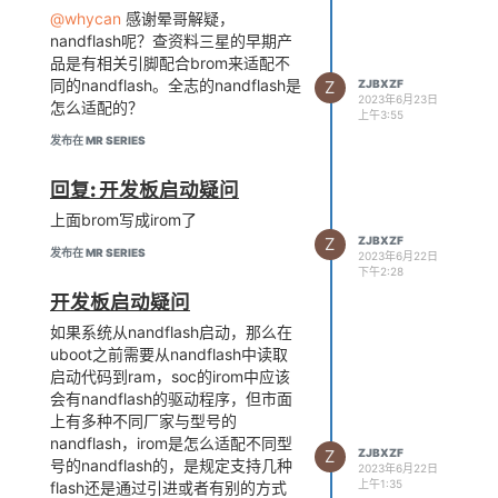
@whycan
感谢晕哥解疑，
nandflash呢？查资料三星的早期产
品是有相关引脚配合brom来适配不
同的nandflash。全志的nandflash是
Z
ZJBXZF
2023年6月23日
怎么适配的？
上午3:55
发布在 MR SERIES
回复: 开发板启动疑问
上面brom写成irom了
Z
ZJBXZF
发布在 MR SERIES
2023年6月22日
下午2:28
开发板启动疑问
如果系统从nandflash启动，那么在
uboot之前需要从nandflash中读取
启动代码到ram，soc的irom中应该
会有nandflash的驱动程序，但市面
上有多种不同厂家与型号的
nandflash，irom是怎么适配不同型
Z
ZJBXZF
号的nandflash的，是规定支持几种
2023年6月22日
上午1:35
flash还是通过引进或者有别的方式