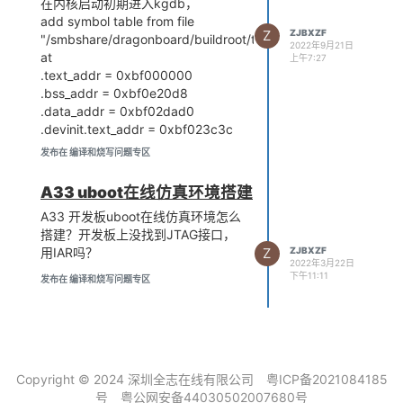
在内核启动初期进入kgdb，
add symbol table from file
Z
ZJBXZF
"/smbshare/dragonboard/buildroot/target/dragonboard/rootfs
2022年9月21日
at
上午7:27
.text_addr = 0xbf000000
.bss_addr = 0xbf0e20d8
.data_addr = 0xbf02dad0
.devinit.text_addr = 0xbf023c3c
.exit.text_addr = 0xbf023e24
发布在 编译和烧写问题专区
.gnu.linkonce.this_module_addr =
0xbf0e1f64
A33 uboot在线仿真环境搭建
.init.text_addr = 0xbf0f4000
A33 开发板uboot在线仿真环境怎么
.note.gnu.build-id_addr =
搭建？开发板上没找到JTAG接口，
0xbf023ee8
用IAR吗？
Z
ZJBXZF
.pv_table_addr = 0xbf029b8c
2022年3月22日
.rodata_addr = 0xbf023fc0
下午11:11
发布在 编译和烧写问题专区
.rodata.str1.1_addr = 0xbf0255ac
.strtab_addr = 0xbf0ff974
.symtab_addr = 0xbf0f4154
.text.unlikely_addr = 0xbf023ea8
__kcrctab_addr = 0xbf023f84
Copyright © 2024 深圳全志在线有限公司
粤ICP备2021084185
__ksymtab_addr = 0xbf023f0c
号
粤公网安备44030502007680号
__ksymtab_strings_addr =