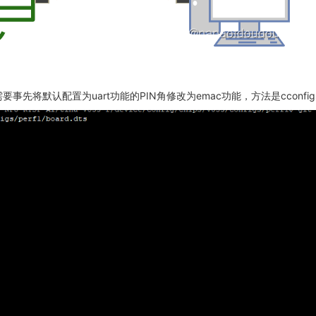
，所以需要事先将默认配置为uart功能的PIN角修改为emac功能，方法是cconfig