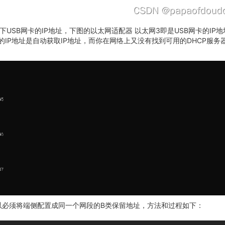
卡的IP地址，下图的以太网适配器 以太网3即是USB网卡的IP地址，是169.
果你的IP地址是自动获取IP地址，而你在网络上又没有找到可用的DHCP服务器，这时你
以必须将端侧配置成同一个网段的B类保留地址，方法和过程如下：