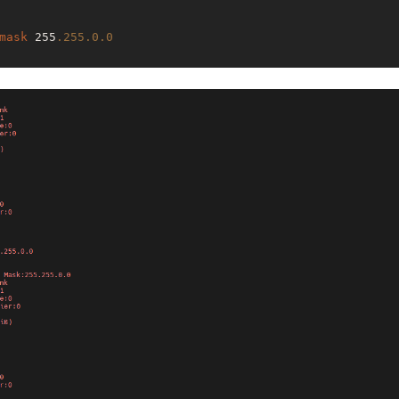
mask
 255
.255
.0
.0