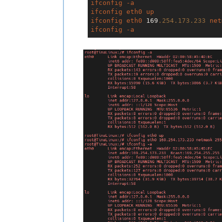
ifconfig
-a
ifconfig
eth0
up
ifconfig
eth0
 169
.254
.173
.233
net
ifconfig
-a