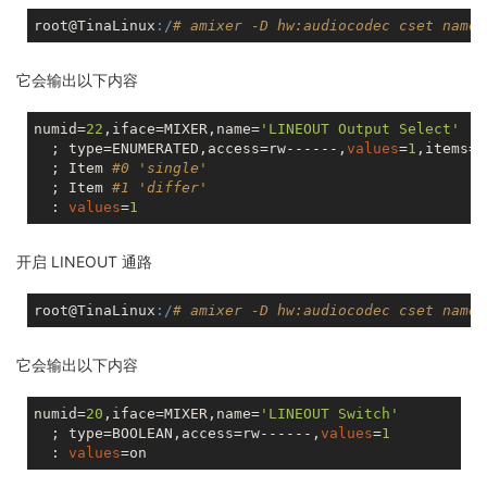
root@TinaLinux
:/
# amixer -D hw:audiocodec cset name=
它会输出以下内容
numid=
22
,iface=MIXER,name=
'LINEOUT Output Select'
  ; type=ENUMERATED,access=rw------,
values
=
1
,items=
2
  ; Item 
#0 'single'
  ; Item 
#1 'differ'
  : 
values
=
1
开启 LINEOUT 通路
root@TinaLinux
:/
# amixer -D hw:audiocodec cset name=
它会输出以下内容
numid=
20
,iface=MIXER,name=
'LINEOUT Switch'
  ; type=BOOLEAN,access=rw------,
values
=
1
  : 
values