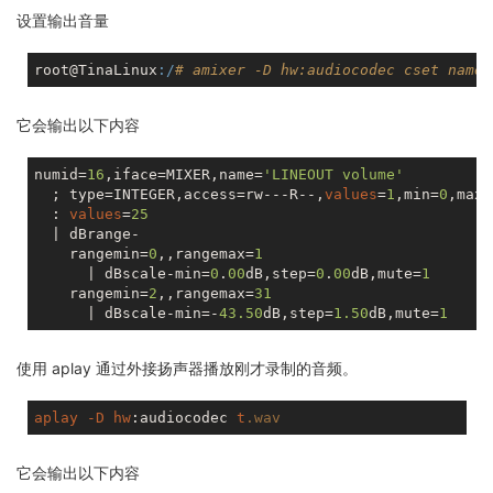
设置输出音量
root@TinaLinux
:/
# amixer -D hw:audiocodec cset name=
它会输出以下内容
numid=
16
,iface=MIXER,name=
'LINEOUT volume'
  ; type=INTEGER,access=rw---R--,
values
=
1
,min=
0
,max=
  : 
values
=
25
  | dBrange-

    rangemin=
0
,,rangemax=
1
      | dBscale-min=
0
.
00
dB,step=
0
.
00
dB,mute=
1
    rangemin=
2
,,rangemax=
31
      | dBscale-min=-
43.50
dB,step=
1.50
dB,mute=
1
使用 aplay 通过外接扬声器播放刚才录制的音频。
aplay
-D
hw
:audiocodec
t
.wav
它会输出以下内容