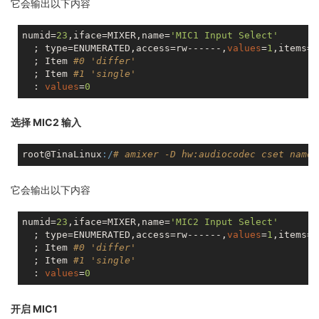
它会输出以下内容
numid=
23
,iface=MIXER,name=
'MIC1 Input Select'
  ; type=ENUMERATED,access=rw------,
values
=
1
,items=
2
  ; Item 
#0 'differ'
  ; Item 
#1 'single'
  : 
values
=
0
选择 MIC2 输入
root@TinaLinux
:/
# amixer -D hw:audiocodec cset name=
它会输出以下内容
numid=
23
,iface=MIXER,name=
'MIC2 Input Select'
  ; type=ENUMERATED,access=rw------,
values
=
1
,items=
2
  ; Item 
#0 'differ'
  ; Item 
#1 'single'
  : 
values
=
0
开启 MIC1