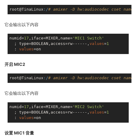
root@TinaLinux
:/
# amixer -D hw:audiocodec cset name=
它会输出以下内容
numid=
17
,iface=MIXER,name=
'MIC1 Switch'
  ; type=BOOLEAN,access=rw------,
values
=
1
  : 
values
开启 MIC2
root@TinaLinux
:/
# amixer -D hw:audiocodec cset name=
它会输出以下内容
numid=
17
,iface=MIXER,name=
'MIC2 Switch'
  ; type=BOOLEAN,access=rw------,
values
=
1
  : 
values
设置 MIC1 音量