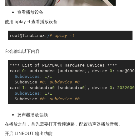
查看播放设备
使用 aplay -l 查看播放设备
root@TinaLinux
:/
# aplay -l
它会输出以下内容
**** List of PLAYBACK Hardware Devices ****

card 
0
: audiocodec [audiocodec], device 
0
: soc@03000
Subdevices:
1
/
1
  Subdevice 
#0: subdevice #0
card 
1
: snddaudio
0
 [snddaudio
0
], device 
0
: 
2032000
.d
Subdevices:
1
/
1
  Subdevice 
#0: subdevice #0
扬声器播放音频
在播放之前，首先需要打开音频通路，配置扬声器播放音频。
开启 LINEOUT 输出功能