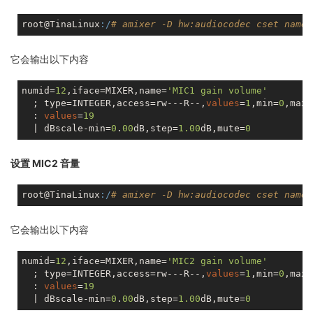
root@TinaLinux
:/
# amixer -D hw:audiocodec cset name=
它会输出以下内容
numid=
12
,iface=MIXER,name=
'MIC1 gain volume'
  ; type=INTEGER,access=rw---R--,
values
=
1
,min=
0
,max=
  : 
values
=
19
  | dBscale-min=
0
.
00
dB,step=
1.00
dB,mute=
0
设置 MIC2 音量
root@TinaLinux
:/
# amixer -D hw:audiocodec cset name=
它会输出以下内容
numid=
12
,iface=MIXER,name=
'MIC2 gain volume'
  ; type=INTEGER,access=rw---R--,
values
=
1
,min=
0
,max=
  : 
values
=
19
  | dBscale-min=
0
.
00
dB,step=
1.00
dB,mute=
0