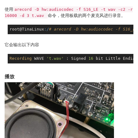
使用
arecord -D hw:audiocodec -f S16_LE -t wav -c2 -r
命令，使用板载的两个麦克风进行录音。
16000 -d 3 t.wav
root@TinaLinux
:/
# arecord -D hw:audiocodec -f S16_LE
它会输出以下内容
Recording
 WAVE 
't.wav'
 : Signed 
16
 bit Little Endian
播放