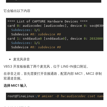
它会输出以下内容
**** List of CAPTURE Hardware Devices ****

card 
0
: audiocodec [audiocodec], device 
0
: soc@03000
Subdevices:
1
/
1
  Subdevice 
#0: subdevice #0
card 
1
: snddaudio
0
 [snddaudio
0
], device 
0
: 
2032000
.d
Subdevices:
1
/
1
  Subdevice 
#0: subdevice #0
麦克风录音
V853 开发板板载了两个麦克风，位于 LINE-IN接口附近。
在录音之前，首先需要打开音频通路，配置内部 MIC1，MIC2 录制
双通道音频。
选择 MIC1 输入
root@TinaLinux
:/
# amixer -D hw:audiocodec cset name=