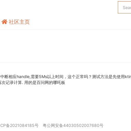
社区主页
断相应handle,需要5Ms以上时间，这个正常吗？测试方法是先使用ktime
,再次记录计算. 用的是百问网的哪吒板
ICP备2021084185号
粤公网安备44030502007680号