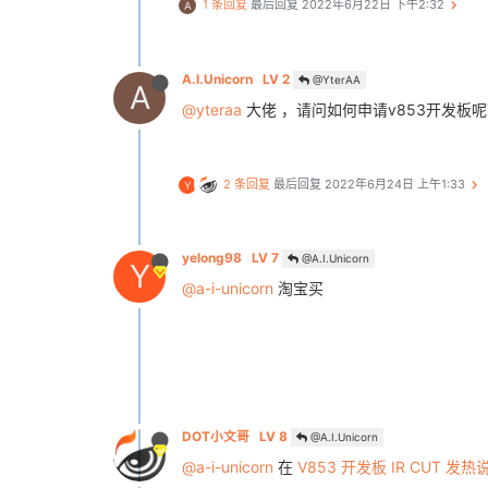
1 条回复
最后回复
2022年6月22日 下午2:32
A
A.I.Unicorn
LV 2
@YterAA
A
@yteraa
大佬 ，请问如何申请v853开发板
2 条回复
最后回复
2022年6月24日 上午1:33
Y
yelong98
LV 7
@A.I.Unicorn
Y
@a-i-unicorn
淘宝买
DOT小文哥
LV 8
@A.I.Unicorn
@a-i-unicorn
在
V853 开发板 IR CUT 发热