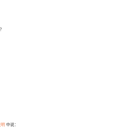
呢？
说明
中说：