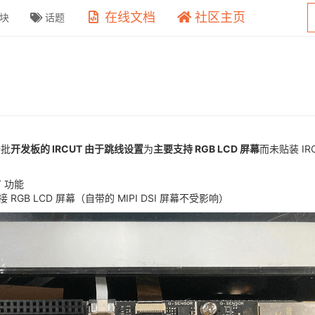
在线文档
社区主页
块
话题
一批
开发板的 IRCUT 由于跳线设置
为
主要支持 RGB LCD 屏幕
而未贴装 I
T 功能
RGB LCD 屏幕（自带的 MIPI DSI 屏幕不受影响）