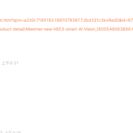
/item.htm?spm=a230r.7195193.1997079397.7.2bd331c3kxRedD&id=
product-detail/Allwinner-new-V853-smart-AI-Vision_16005490638
 上午8:31
日 上午9:25