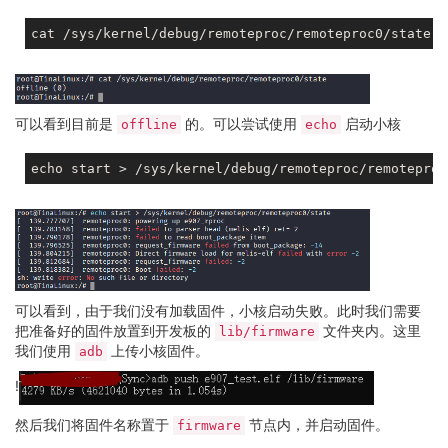
    remoteproc = <&e907_rproc>;

    ctrl_id = <
0
>;    
/* index of /dev/rpbuf_ctrl */
    iommus = <&mmu_aw 
5
1
>;

    status = 
"okay"
;

};

rpbuf_sample: rpbuf_sample@
0
 {

可以看到目前是
的。可以尝试使用
启动小核
offline
echo
    compatible = 
"allwinner,rpbuf-sample"
;

    rpbuf = <&rpbuf_controller0>;

    status = 
"okay"
;

可以看到，由于我们没有加载固件，小核启动失败。此时我们需要
把准备好的固件放置到开发板的
文件夹内。这里
lib/firmware
我们使用
上传小核固件。
adb
!
然后我们将固件名称置于
节点内，并启动固件。
firmware