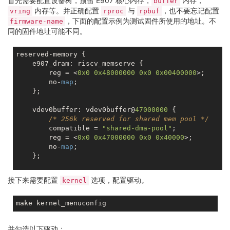
首先需要配置设备树，预留 E907 核心内存，
内存，
buffer
内存等。并正确配置
与
，也不要忘记配置
vring
rproc
rpbuf
，下面的配置示例为测试固件所使用的地址。不
firmware-name
同的固件地址可能不同。
reserved-memory {

    e907_dram: riscv_memserve {

        reg = <
0x0
0x48000000
0x0
0x00400000
>;

        no-
map
;

    };

    vdev0buffer: vdev0buffer@
47000000
 {

/* 256k reserved for shared mem pool */
        compatible = 
"shared-dma-pool"
;

        reg = <
0x0
0x47000000
0x0
0x40000
>;

        no-
map
;

    };

    vdev0vring0: vdev0vring0@
47040000
 {

接下来需要配置
选项，配置驱动。
kernel
        reg = <
0x0
0x47040000
0x0
0x20000
>;

        no-
map
;

    };

    vdev0vring1: vdev0vring1@
47060000
 {

并勾选以下驱动：
        reg = <
0x0
0x47060000
0x0
0x20000
>;
