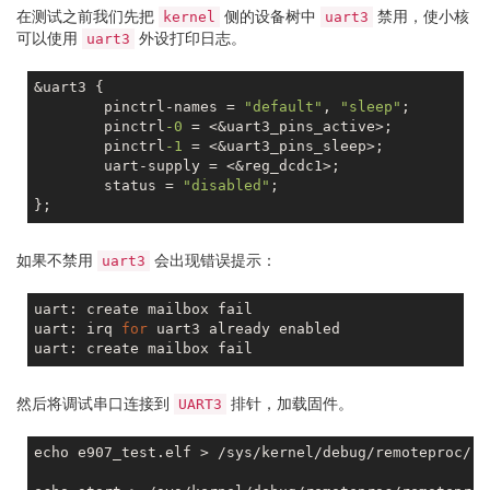
在测试之前我们先把
侧的设备树中
禁用，使小核
kernel
uart3
可以使用
外设打印日志。
uart3
&uart3 {

        pinctrl-names = 
"default"
, 
"sleep"
;

        pinctrl
-0
 = <&uart3_pins_active>;

        pinctrl
-1
 = <&uart3_pins_sleep>;

        uart-supply = <&reg_dcdc1>;

        status = 
"disabled"
;

如果不禁用
会出现错误提示：
uart3
uart: create mailbox fail

uart: irq 
for
 uart3 already enabled

然后将调试串口连接到
排针，加载固件。
UART3
echo e907_test.elf > /sys/kernel/debug/remoteproc/re