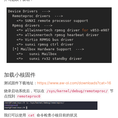
        no-
map
;

    };

Device Drivers  --->

};

  Remoteproc drivers  --->

    <*> SUNXI remote processor support

e907_rproc: e907_rproc@
0
 {

  Rpmsg drivers  --->

    compatible = 
"allwinner,sun8iw21p1-e907-rproc"
;

    <*> allwinnertech rpmsg driver 
for
 v853-e907

    clock-frequency = <
600000000
>;

    <*> allwinnertech rpmsg hearbeat driver

    memory-region = <&e907_dram>, <&vdev0buffer>,

    <*> Virtio RPMSG bus driver 

                    <&vdev0vring0>, <&vdev0vring1>;

    <*> sunxi rpmsg ctrl driver

    mboxes = <&msgbox 
0
>;

  [*] Mailbox Hardware Support  --->

    mbox-names = 
"mbox-chan"
;

    <*>   sunxi Mailbox

    iommus = <&mmu_aw 
5
1
>;

    memory-mappings =

/* DA              len         PA */
加载小核固件
/* DDR for e907  */
        < 
0x48000000
0x00400000
0x48000000
 >;

测试固件下载地址：
https://www.aw-ol.com/downloads?cat=16
    core-name = 
"sun8iw21p1-e907"
;

    firmware-name = 
"melis-elf"
;

烧录启动系统后，可以在
节
/sys/kernel/debug/remoteproc/
    status = 
"okay"
;

点找到
remoteproc0
};

rpbuf_controller0: rpbuf_controller@
0
 {

    compatible = 
"allwinner,rpbuf-controller"
;

我们可以使用
命令检查小核目前的状况
cat