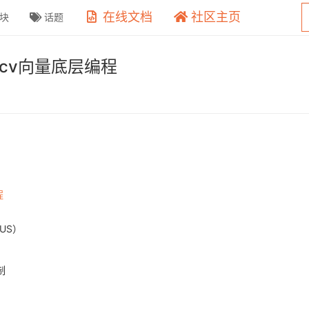
在线文档
社区主页
块
话题
scv向量底层编程
程
US）
制