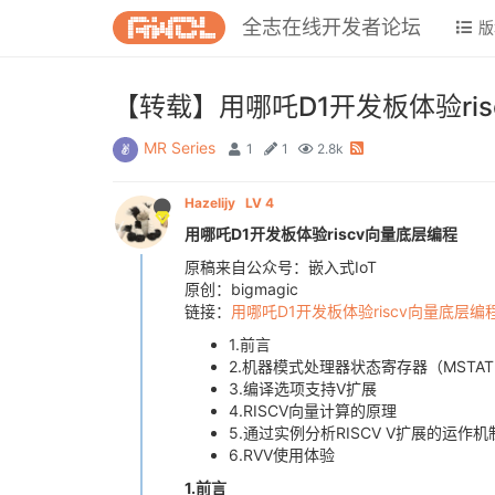
全志在线开发者论坛
版
【转载】用哪吒D1开发板体验ri
MR Series
1
1
2.8k
Hazelijy
LV 4
用哪吒D1开发板体验riscv向量底层编程
原稿来自公众号：嵌入式IoT
原创：bigmagic
链接：
用哪吒D1开发板体验riscv向量底层编
1.前言
2.机器模式处理器状态寄存器（MSTAT
3.编译选项支持V扩展
4.RISCV向量计算的原理
5.通过实例分析RISCV V扩展的运作机
6.RVV使用体验
1.前言