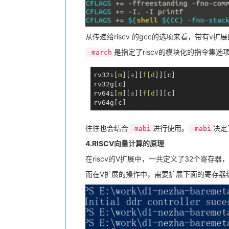
从传递给riscv 的gcc的选项来看，带有v扩
是指定了riscv的模块化的指令集
-march
rv32i[
m
][
a
][
f[d
]][c]

rv32g[c]

rv64i[
m
][
a
][
f[d
]][c]

往往也会结合
进行使用。
决定
-mabi
-mabi
4.RISCV向量计算的原理
在riscv的V扩展中，一共定义了32个寄存器
而在V扩展的操作中，需要扩展下面的寄存器