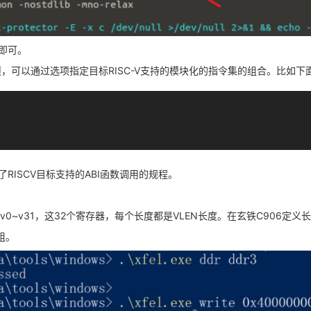
展即可。
选项，可以通过选项指定目标RISC-V支持的模块化的指令集的组合。比如下
了RISCV目标支持的ABI函数调用的规程。
，v0~v31，这32个寄存器，每个长度都是VLEN长度。在玄铁C906定义长
组。