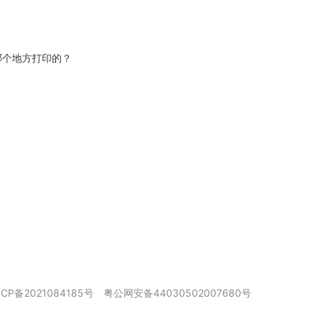
在哪个地方打印的？
ICP备2021084185号
粤公网安备44030502007680号