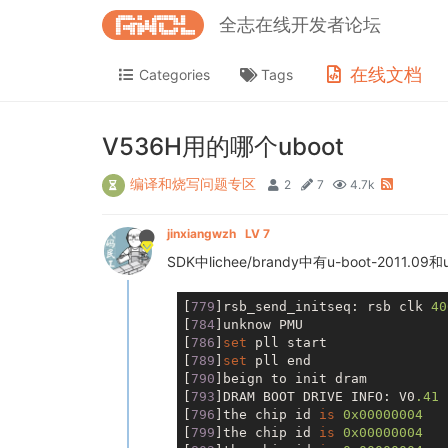
全志在线开发者论坛
在线文档
Categories
Tags
V536H用的哪个uboot
编译和烧写问题专区
2
7
4.7k
jinxiangwzh
LV 7
SDK中lichee/brandy中有u-boot-2011.
[
779
]rsb_send_initseq: rsb clk 
40
[
784
]unknow PMU

[
786
]
set
 pll start

[
789
]
set
 pll end

[
790
]beign to init dram

[
793
]DRAM BOOT DRIVE INFO: V0
.41
[
796
]the chip id 
is
0x00000004
[
799
]the chip id 
is
0x00000004