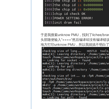
[
802
]the chip id 
is
0x00000004
[
805
]the chip id 
is
0x00000004
[
808
]the chip id 
is
0x00000004
[
811
]chip id check OK

[
813
]POWER SETTING ERROR!

[
815
于是我搜索unknow PMU，找到了lichee/brand
头部随便输入“====”然后编译却没有编译错误
地方打印unknow PMU，所以我就搞不明