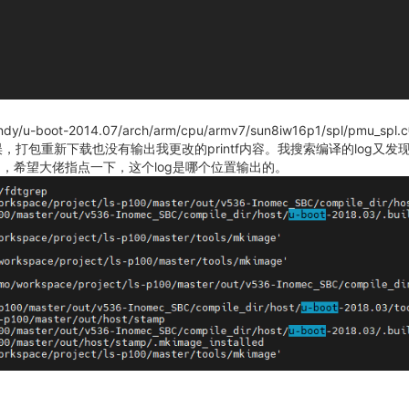
y/u-boot-2014.07/arch/arm/cpu/armv7/sun8iw16p1/spl
，打包重新下载也没有输出我更改的printf内容。我搜索编译的log又发现编
白了，希望大佬指点一下，这个log是哪个位置输出的。