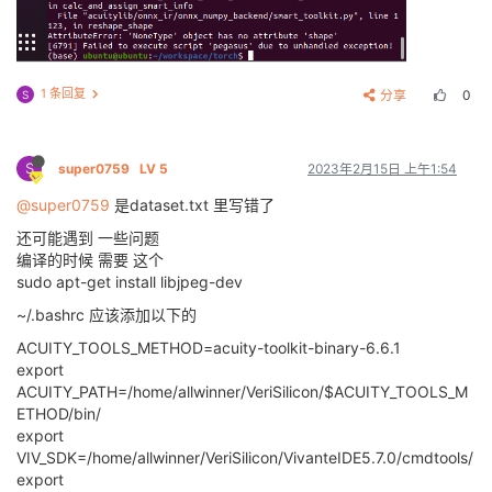
1 条回复
分享
0
S
S
super0759
LV 5
2023年2月15日 上午1:54
@super0759
是dataset.txt 里写错了
还可能遇到 一些问题
编译的时候 需要 这个
sudo apt-get install libjpeg-dev
~/.bashrc 应该添加以下的
ACUITY_TOOLS_METHOD=acuity-toolkit-binary-6.6.1
export
ACUITY_PATH=/home/allwinner/VeriSilicon/$ACUITY_TOOLS_M
ETHOD/bin/
export
VIV_SDK=/home/allwinner/VeriSilicon/VivanteIDE5.7.0/cmdtools/
export