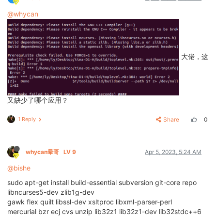
@whycan
大佬，这
又缺少了哪个应用？
1 Reply
Share
0
whycan晕哥
LV 9
Apr 5, 2023, 5:24 AM
@bishe
sudo apt-get install build-essential subversion git-core repo
libncurses5-dev zlib1g-dev
gawk flex quilt libssl-dev xsltproc libxml-parser-perl
mercurial bzr ecj cvs unzip lib32z1 lib32z1-dev lib32stdc++6