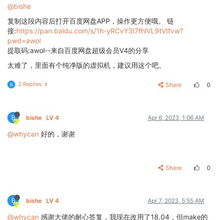
@bishe
复制这段内容后打开百度网盘APP，操作更方便哦。 链
接:
https://pan.baidu.com/s/1h-yRCvY3I7fhlVL9tVIfvw?
pwd=awol
提取码:awol--来自百度网盘超级会员V4的分享
太难了，里面有个纯净版的虚拟机，建议用这个吧。
2 Replies
Share
0
B
B
bishe
LV 4
Apr 6, 2023, 1:06 AM
@whycan
好的，谢谢
Share
0
B
bishe
LV 4
Apr 7, 2023, 5:55 AM
@whycan
感谢大佬的耐心答复，我现在改用了18.04，但make的