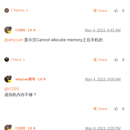
2 Replies
Share
0
T
T
t1290
LV 4
May 4, 2023, 5:45 AM
@whycan
显示完Cannot allocate memory之后关机的
1 Reply
Share
0
whycan晕哥
LV 9
May 4, 2023, 6:09 AM
@t1290
虚拟机内存不够？
Share
0
T
t1290
LV 4
May 6, 2023, 2:05 PM