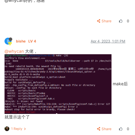
@whycan好的，感谢
Share
0
B
bishe
LV 4
Apr 4, 2023, 1:01 PM
@whycan
大佬，
make后
就显示这个了
1 Reply
Share
0