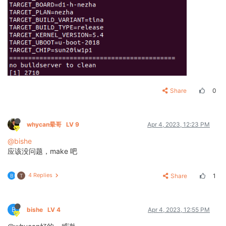
Share
0
whycan晕哥
LV 9
Apr 4, 2023, 12:23 PM
@bishe
应该没问题，make 吧
4 Replies
Share
1
B
T
B
bishe
LV 4
Apr 4, 2023, 12:55 PM