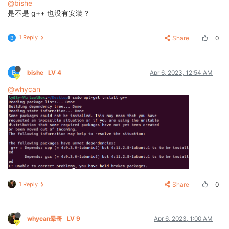
@bishe
是不是 g++ 也没有安装？
1 Reply
Share
0
B
B
bishe
LV 4
Apr 6, 2023, 12:54 AM
@whycan
1 Reply
Share
0
whycan晕哥
LV 9
Apr 6, 2023, 1:00 AM