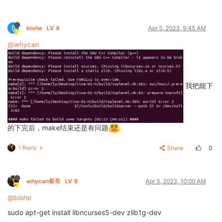
B
bishe
LV 4
Apr 5, 2023, 9:45 AM
@whycan
我把能下
的下完后，make结束还是有问题
1 Reply
Share
0
whycan晕哥
LV 9
Apr 5, 2023, 10:00 AM
@bishe
sudo apt-get install libncurses5-dev zlib1g-dev