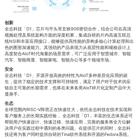
创新
全志科技「D1」芯片与平头哥玄铁906密切合作，结合公司在高清
视频处理及系统架构方面的深度积累，集成自研的片内高速互联总
线NSI和丰富应用接口，能够提供高性能的异构多核心计算处理和出
色的图形加速能力。其强劲的产品表现力从底层性能和规格设计上
高度契合AIoT时代海量的场景需求，可广泛应用于智慧城市、智能
汽车、智能商显、智能家电、智能办公等多个领域市场。
安全
全志科技「D1」开源开放高效的特性为AIoT多种差异化应用的诞
生，提供了稳定的技术支撑和可持续性，满足了用户对于技术供应
链自主可靠的长期需求，也将在未来各类AIoT碎片化定制产品中大
显身手。
生态
全球范围内RISC-V阵营正在快速壮大，依托全志科技在技术实现和
客户服务上的长期实践经验， 全志科技「D1」丰富的生态体系还可
帮助用户快速设计、快速迁移、快速应用，完善的服务将全方位解
决用户在实践过程中遇到的各类问题。在提供芯片的同时，全志科
技还将为客户同时提供自研的Tina软件系统和开源的Fedora系统。