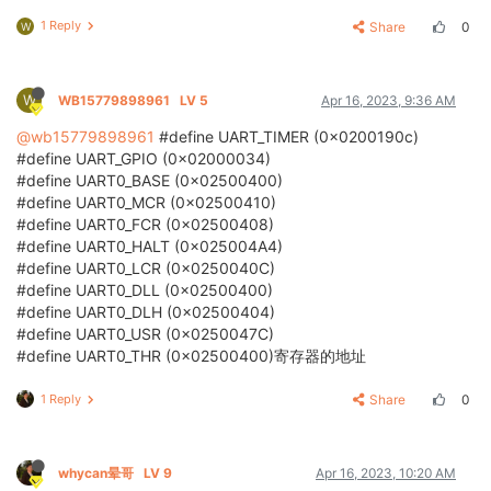
1 Reply
Share
0
W
W
WB15779898961
LV 5
Apr 16, 2023, 9:36 AM
@wb15779898961
#define UART_TIMER (0x0200190c)
#define UART_GPIO (0x02000034)
#define UART0_BASE (0x02500400)
#define UART0_MCR (0x02500410)
#define UART0_FCR (0x02500408)
#define UART0_HALT (0x025004A4)
#define UART0_LCR (0x0250040C)
#define UART0_DLL (0x02500400)
#define UART0_DLH (0x02500404)
#define UART0_USR (0x0250047C)
#define UART0_THR (0x02500400)寄存器的地址
1 Reply
Share
0
whycan晕哥
LV 9
Apr 16, 2023, 10:20 AM