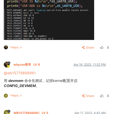
1 Reply
Share
0
whycan晕哥
LV 9
Apr 16, 2023, 11:52 PM
@wb15779898961
用
devmem
命令先测试，记得kernel配置开启
CONFIG_DEVMEM
。
1 Reply
Share
0
W
W
WB15779898961
LV 5
Apr 17, 2023, 4:45 AM