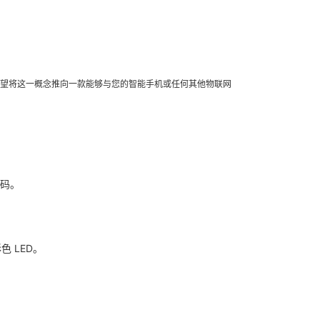
希望将这一概念推向一款能够与您的智能手机或任何其他物联网
代码。
色 LED。