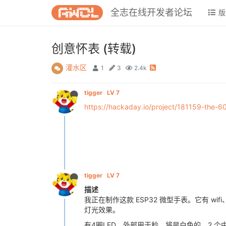
全志在线开发者论坛
版
创意怀表 (转载)
灌水区
1
3
2.4k
tigger
LV 7
https://hackaday.io/project/181159-the-
tigger
LV 7
描述
我正在制作这款 ESP32 微型手表。它有 wi
灯光效果。
有4圈LED。外部用于秒，将是白色的。2 