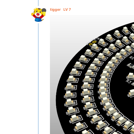
tigger
LV 7