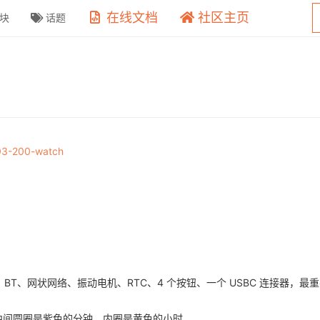
在线文档
社区主页
块
话题
603-200-watch
fi、BT、网状网络、振动电机、RTC、4 个按钮、一个 USBC 连接器，最重
个中间圆圈是紫色的分钟。内圈是黄色的小时。