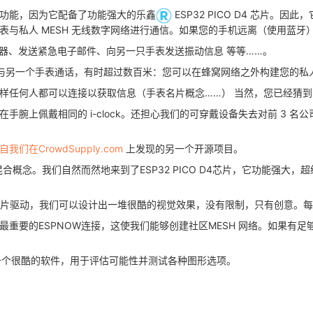
功能，因为它配备了功能强大的乐鑫
ESP32 PICO D4 芯片
与私人 MESH 无线数字网络进行通信。如果您的手机远离（使用蓝牙）
电器、发送紧急电子邮件、向另一只手表发送振动信息 等等……。
可以与另一个手表通话，有时超过数百米：您可以在蜂窝网络之外构建您的私人远程
样任何人都可以连接以获取信息（手表名片概念……） 当然，您已经猜
手腕上佩戴相同的 i-clock。还担心我们的可穿戴设备失去对前 3 
们在CrowdSupply.com
上发现的另一个开源项目。
手表的混合概念。我们自然而然地来到了ESP32 PICO D4芯片，它功能强大，
-TQ芯片驱动，我们可以设计出一堆很酷的视觉效果，没有限制，只有创意。每个 
FI/BT 以及最重要的ESPNOW连接，这使我们能够创建社区MESH 网络
。这是一个很酷的软件，用于评估可能性并测试各种图形选项。