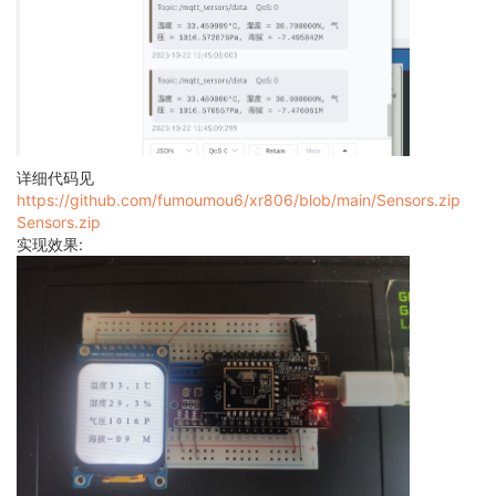
        ATH20_Read_CTdata(&CT);

printf
(
"ct = %f%%\r\n"
, (
float
)(CT / 
1000
));

        flush_num(temperature, pressure, asl, CT / 
1
        getMsg(pressure,temperature, asl, (
float
)(CT
        OS_MSleep(
300
);

    }

    OS_ThreadDelete(&sensors_thread);

}

详细代码见
int
main
(
void
)
https://github.com/fumoumou6/xr806/blob/main/Sensors.zip
{

Sensors.zip
    platform_init();

实现效果:
if
 (!OS_ThreadIsValid(&sensors_thread))

    {

        OS_ThreadCreate(&sensors_thread,

"Sensors_thread"
,

                        sensors_fun,

                        (
void
 *)
NULL
,

                        OS_THREAD_PRIO_APP,

                        SENSORS_THREAD_STACK_SIZE);

    }

else
    {

printf
(
"Create Sensors_thread failed!\r\n"
);

    }
