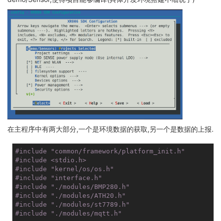
在主程序中有两大部分,一个是环境数据的获取,另一个是数据的上报.
#
include
"common/framework/platform_init.h"
#
include
<stdio.h>
#
include
"kernel/os/os.h"
#
include
"interface.h"
#
include
"./modules/BMP280.h"
#
include
"./modules/ATH20.h"
#
include
"./modules/st7789.h"
#
include
"./modules/mqtt.h"