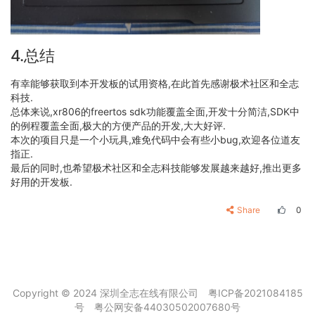
if
 (!OS_ThreadIsValid(&mqtt_demo_thread))

    {

        OS_ThreadCreate(&mqtt_demo_thread,

4.总结
"mqtt_thread"
,

                        mqtt_demo_fun,

                        (
void
 *)
NULL
,

有幸能够获取到本开发板的试用资格,在此首先感谢极术社区和全志
                        OS_THREAD_PRIO_APP,

科技.
                        MQTT_THREAD_STACK_SIZE);

总体来说,xr806的freertos sdk功能覆盖全面,开发十分简洁,SDK中
    }

的例程覆盖全面,极大的方便产品的开发,大大好评.
else
本次的项目只是一个小玩具,难免代码中会有些小bug,欢迎各位道友
    {

指正.
printf
(
"Create mqtt_thread failed!\r\n"
);

最后的同时,也希望极术社区和全志科技能够发展越来越好,推出更多
    }

好用的开发板.
while
 (
1
)

        ;

return
0
;

Share
0
Copyright © 2024 深圳全志在线有限公司
粤ICP备2021084185
号
粤公网安备44030502007680号