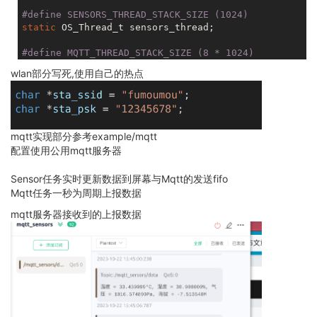
#
define
 SENSORS_THREAD_STACK_SIZE (1024)
static
 OS_Thread_t sensors_thread;

#
define
 MQTT_THREAD_STACK_SIZE (8 * 1024)
OS_Thread_t mqtt_demo_thread;

wlan部分写死,使用自己的热点
static
void
sensors_fun
(
void
 *arg)
{

    dev_interface_init();

mqtt实现部分参考example/mqtt
    BMP280_Init();

配置使用公用mqtt服务器
    ATH20_Init();

    TFT_init();

Sensor任务实时更新数据到屏幕与Mqtt的发送fifo
Mqtt任务一秒为周期上报数据
float
 pressure = 
0
float
 temperature = 
0
mqtt服务器接收到的上报数据
float
 asl = 
0
;

u32 CT = 
0
;

    TFT_full(
0XFFFF
);

    flush_words();

while
 (
1
)

    {

        BMP280GetData(&pressure, &temperature, &asl);
printf
(
"pressure = %f temperature = %f asl =