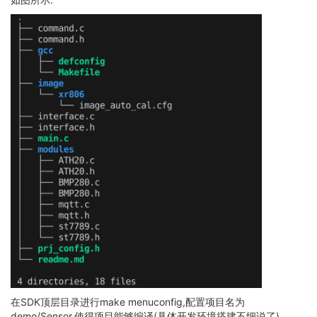
在SDK顶层目录进行make menuconfig,配置项目名为
demo/Sensor,使得项目能够编译(具体开发环境搭建不细说了)