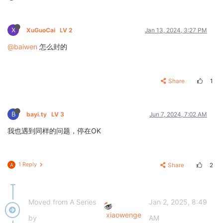
X
XuGuoCai
LV 2
Jan 13, 2024, 3:27 PM
@baiwen
怎么封的
Share
1
B
bayi.ty
LV 3
Jun 7, 2024, 7:02 AM
我也遇到同样的问题，停在OK
1 Reply
Share
2
A
Moved from A Series
Jan 2, 2025, 8:49
xiaowenge
by
AM