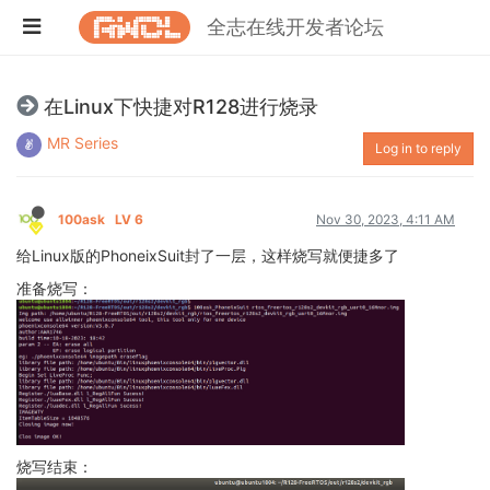
全志在线开发者论坛
在Linux下快捷对R128进行烧录
MR Series
Log in to reply
100ask
LV 6
Nov 30, 2023, 4:11 AM
给Linux版的PhoneixSuit封了一层，这样烧写就便捷多了
准备烧写：
烧写结束：