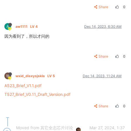
Share
0
A
aw1111
LV 4
Dec 14, 2023, 6:30 AM
因为看到了，所以才问的
Share
0
W
wxid_disxysjskla
LV 5
Dec 14, 2023, 11:24 AM
A523_Brief_V1.1.pdf
T527_Brief_V0.11_Draft_Version.pdf
Share
0
Moved from 其它全志芯片讨论
Mar 27, 2024, 1:37