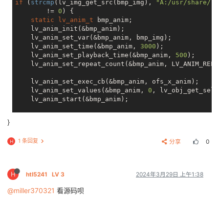
if
 (
strcmp
(lv_img_get_src(bmp_img), 
"A:/usr/share/lv
        != 
0
) {

static
lv_anim_t
 bmp_anim;

    lv_anim_init(&bmp_anim);

    lv_anim_set_var(&bmp_anim, bmp_img);

    lv_anim_set_time(&bmp_anim, 
3000
);

    lv_anim_set_playback_time(&bmp_anim, 
500
);

    lv_anim_set_repeat_count(&bmp_anim, LV_ANIM_REPE
    lv_anim_set_exec_cb(&bmp_anim, ofs_x_anim);

    lv_anim_set_values(&bmp_anim, 
0
, lv_obj_get_self
    lv_anim_start(&bmp_anim);

    lv_anim_set_exec_cb(&bmp_anim, ofs_y_anim);

}
    lv_anim_set_values(&bmp_anim, 
0
, lv_obj_get_self
    lv_anim_start(&bmp_anim);

1 条回复
分享
0
H
H
htl5241
LV 3
2024年3月29日 上午1:38
@miller370321
看源码呗