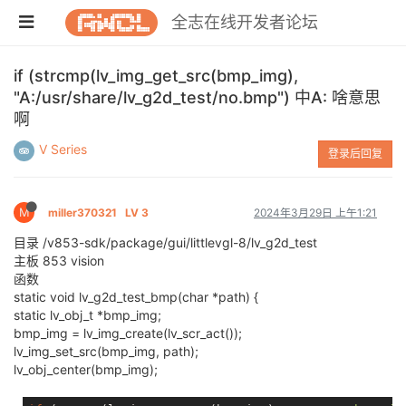
全志在线开发者论坛
if (strcmp(lv_img_get_src(bmp_img),
"A:/usr/share/lv_g2d_test/no.bmp") 中A: 啥意思
啊
V Series
登录后回复
M
miller370321
LV 3
2024年3月29日 上午1:21
目录 /v853-sdk/package/gui/littlevgl-8/lv_g2d_test
主板 853 vision
函数
static void lv_g2d_test_bmp(char *path) {
static lv_obj_t *bmp_img;
bmp_img = lv_img_create(lv_scr_act());
lv_img_set_src(bmp_img, path);
lv_obj_center(bmp_img);