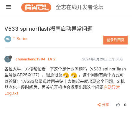
全志在线开发者论坛
V533 spi norflash概率启动异常问题
T Series
登录后回复
C
chuancheng1994
LV 2
2024年6月29日 上午8:08
各位大牛，方便帮忙看一下这个是什么问题吗（v533 spi nor flash
型号是GD25Q127），很急很急
，这个问题有两个方式可
以验证：1.V533烧录母片回来贴上去跑起来就出现这个问题。2.机
器老化一段时间后，再关机开机也会概率出现这个问题
启动异常
Log.txt
分享
0