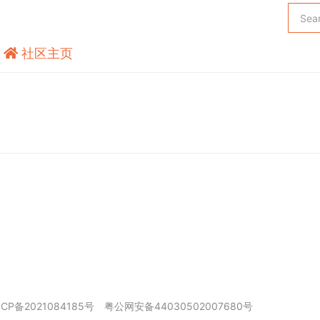
社区主页
ICP备2021084185号
粤公网安备44030502007680号