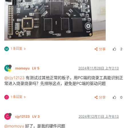
1 条回复
分享
2
M
M
momoyu
LV 5
2024年11月28日 上午2:13
@cjy12123
有测试过其他正常的板子，用PC端的烧录工具能识别正
常进入烧录烧录吗？先排除这点，避免是PC端的驱动问题
1 条回复
分享
0
C
C
cjy12123
LV 3
2024年12月11日 上午8:13
@momoyu
好了，是我的硬件问题