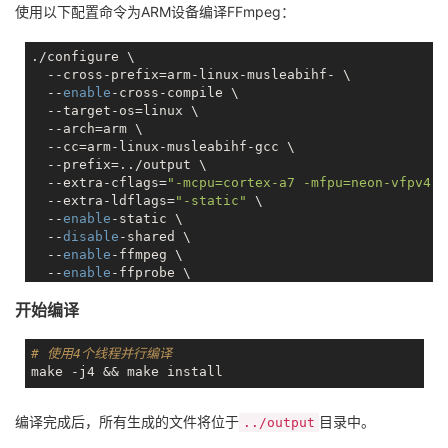
使用以下配置命令为ARM设备编译FFmpeg：
./configure \

  --cross-prefix=arm-linux-musleabihf- \

  --
enable
-cross-compile \

  --target-os=linux \

  --arch=arm \

  --cc=arm-linux-musleabihf-gcc \

  --prefix=../output \

  --extra-cflags=
"-mcpu=cortex-a7 -mfpu=neon-vfpv4 -
  --extra-ldflags=
"-static"
 \

  --
enable
-static \

  --
disable
-shared \

  --
enable
-ffmpeg \

  --
enable
-ffprobe \

  --
disable
开始编译
# 使用4个线程并行编译
编译完成后，所有生成的文件将位于
目录中。
../output