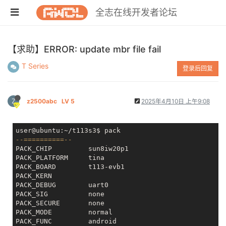
全志在线开发者论坛
【求助】ERROR: update mbr file fail
T Series
登录后回复
Z
z2500abc
LV 5
2025年4月10日 上午9:08
--==========--
PACK_CHIP         sun8iw20p1

PACK_PLATFORM     tina

PACK_BOARD        t113-evb1

PACK_KERN        

PACK_DEBUG        uart0

PACK_SIG          none

PACK_SECURE       none

PACK_MODE         normal

PACK_FUNC         android
