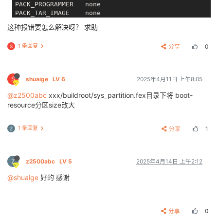
PACK_PROGRAMMER   none

PACK_TAR_IMAGE    none

这种报错要怎么解决呀？ 求助
--==========--
No kernel param, parse it from t113

1 条回复
分享
0
S
copying tools file

copying configs file

storage_type value is 1

rm /home/user/t113s3/out/t113-evb1/image/sys_partiti
S
shuaige
LV 6
2025年4月11日 上午8:05
rm /home/user/t113s3/out/t113-evb1/image/image_nor.cf
copying boot resource

@z2500abc
xxx/buildroot/sys_partition.fex目录下将 boot-
copying boot file

resource分区size改大
make user resource for : /home/user/t113s3/out/t113-
handle partition user-res

no user resource partitions

1 条回复
分享
1
Z
APP_PART_DOWNLOAD_FILE = /home/user/t113s3/out/t113-
Need size of filesystem

no data resource partitions

Z
z2500abc
LV 5
2025年4月14日 上午2:12
don't build dtbo ...

update_chip

@shuaige
好的 感谢
sboot file Path=/home/user/t113s3/out/t113-evb1/imag
script file Path=/home/user/t113s3/out/t113-evb1/ima
分享
0
update
:unable 
to
open
 sboot 
file