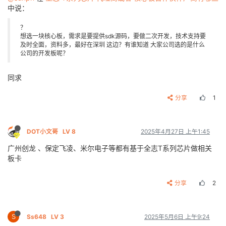
中说：
？
想选一块核心板，需求是要提供sdk源码，要做二次开发，技术支持要
及时全面，资料多，最好在深圳 这边？有谁知道 大家公司选的是什么
公司的开发板呢？
同求
分享
1
DOT小文哥
LV 8
2025年4月27日 上午1:45
广州创龙 、保定飞凌、米尔电子等都有基于全志T系列芯片做相关
板卡
分享
2
S
Ss648
LV 3
2025年5月6日 上午9:24