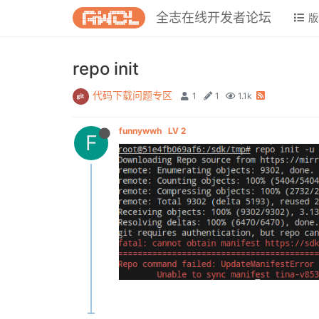
全志在线开发者论坛
版
repo init
代码下载问题专区
1
1
1.1k
funnywwh
LV 2
F